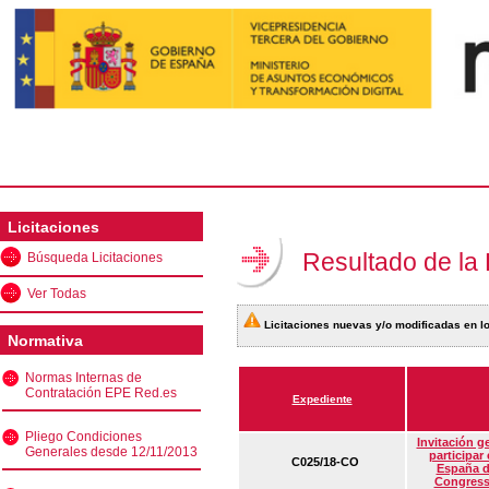
Licitaciones
Resultado de la
Búsqueda Licitaciones
Ver Todas
Licitaciones nuevas y/o modificadas en lo
Normativa
Normas Internas de
Contratación EPE Red.es
Expediente
Pliego Condiciones
Invitación g
Generales desde 12/11/2013
participar
C025/18-CO
España d
Congress