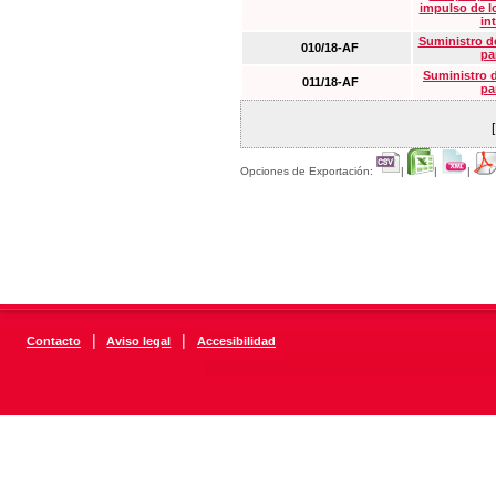
impulso de lo
in
Suministro de
010/18-AF
pa
Suministro 
011/18-AF
pa
Opciones de Exportación:
|
|
|
|
|
Contacto
Aviso legal
Accesibilidad