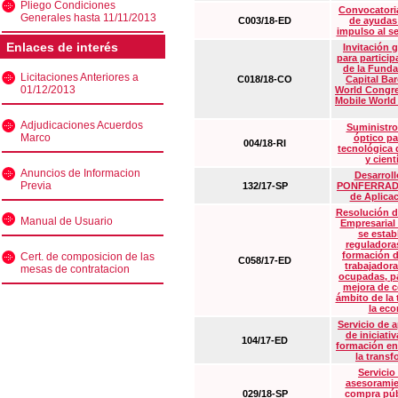
Pliego Condiciones
Convocatoria
Generales hasta 11/11/2013
C003/18-ED
de ayudas
impulso al s
Enlaces de interés
Invitación 
para particip
de la Funda
Licitaciones Anteriores a
C018/18-CO
Capital Ba
01/12/2013
World Congre
Mobile World
Adjudicaciones Acuerdos
Suministro
Marco
óptico pa
004/18-RI
tecnológica 
y cient
Anuncios de Informacion
Desarrollo
Previa
132/17-SP
PONFERRADA 
de Aplica
Resolución d
Manual de Usuario
Empresarial
se estab
reguladora
formación d
Cert. de composicion de las
C058/17-ED
trabajadora
mesas de contratacion
ocupadas, pa
mejora de c
ámbito de la
la eco
Servicio de 
de iniciati
104/17-ED
formación en
la transf
Servicio
asesoramie
029/18-SP
compra púb