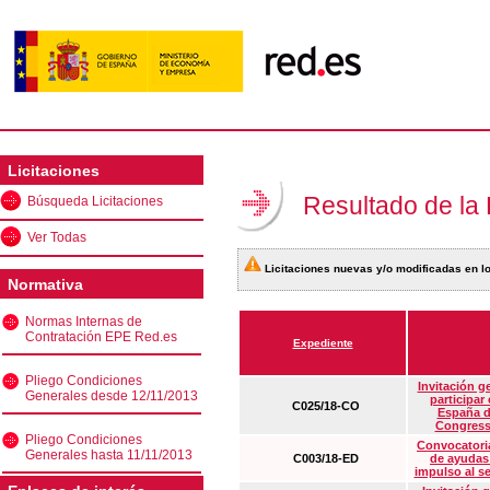
Licitaciones
Resultado de la
Búsqueda Licitaciones
Ver Todas
Licitaciones nuevas y/o modificadas en lo
Normativa
Normas Internas de
Contratación EPE Red.es
Expediente
Pliego Condiciones
Invitación g
Generales desde 12/11/2013
participar
C025/18-CO
España d
Congress
Pliego Condiciones
Convocatoria
Generales hasta 11/11/2013
C003/18-ED
de ayudas
impulso al s