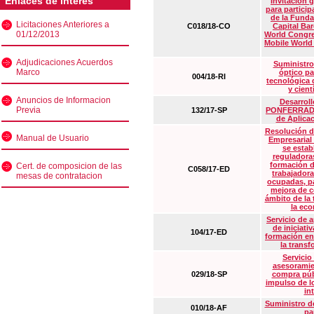
Enlaces de interés
Invitación 
para particip
de la Funda
Licitaciones Anteriores a
C018/18-CO
Capital Ba
01/12/2013
World Congre
Mobile World
Adjudicaciones Acuerdos
Suministro
Marco
óptico pa
004/18-RI
tecnológica 
y cient
Anuncios de Informacion
Desarrollo
Previa
132/17-SP
PONFERRADA 
de Aplica
Resolución d
Manual de Usuario
Empresarial
se estab
reguladora
formación d
Cert. de composicion de las
C058/17-ED
trabajadora
mesas de contratacion
ocupadas, pa
mejora de c
ámbito de la
la eco
Servicio de 
de iniciati
104/17-ED
formación en
la transf
Servicio
asesoramie
029/18-SP
compra púb
impulso de lo
in
Suministro de
010/18-AF
pa