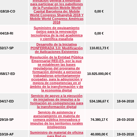
Invitación general a empresas
para participar en los pabellones
de la Fundación Mobile World
18/18-CO
Capital Barcelona de: Mobile
0,00 €
World Congress Shanghái 2018 Y
Mobile World Congress Américas
2018
Suministro de equipamiento
óptico para la renovación
04/18-RI
0,00 €
tecnológica de la red académica
y científica española
Desarrollo de la Iniciativa
2/17-SP
PONFERRADA 3.0: Modificación
110.811,73 €
de Aplicaciones Existentes
Resolución de la Entidad Pública
Empresarial RED.ES, por la que
se establecen las bases
reguladoras del programa de
formación dirigido a personas
58/17-ED
10.925.000,00 €
trabajadoras prioritariamente
ocupadas, para la adquisición y
mejora de competencias en el
ámbito de la transformación y de
la economía digital
Servicio de apoyo a la ejecución
de iniciativas de impulso a la
4/17-ED
534.186,67 €
18-04-2018
formación en competencias para
la transformación digital
Servicio de asistencia y
asesoramiento en materia de
9/18-SP
compra pública innovadora e
74.380,17 €
28-03-2018
impulso de los territorios rurales
inteligentes
Suministro de material de oficina
0/18-AF
40.000,00 €
19-03-2018
para Red.es