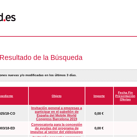
Resultado de la Búsqueda
ones nuevas y/o modificadas en los últimos 3 días.
Fecha Fin
pediente
Objeto
Importe
Presentación
Ofertas
Invitación general a empresas a
participar en el pabellón de
25/18-CO
0,00 €
España del Mobile World
Congress Barcelona 2019
Convocatoria para la concesión
03/18-ED
de ayudas del programa de
0,00 €
impulso al sector del videojuego