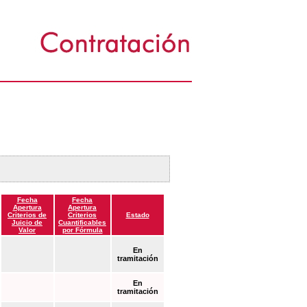
Fecha
Fecha
Apertura
Apertura
Criterios de
Criterios
Estado
Juicio de
Cuantificables
Valor
por Fórmula
En
tramitación
En
tramitación