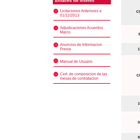
Enlaces de interés
Licitaciones Anteriores a
C0
01/12/2013
Adjudicaciones Acuerdos
Marco
0
Anuncios de Informacion
Previa
13
Manual de Usuario
Cert. de composicion de las
C0
mesas de contratacion
10
02
01