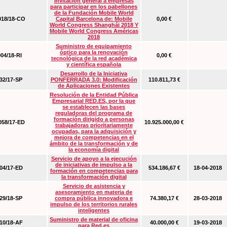
Invitación general a empresas
para participar en los pabellones
de la Fundación Mobile World
18/18-CO
Capital Barcelona de: Mobile
0,00 €
World Congress Shanghái 2018 Y
Mobile World Congress Américas
2018
Suministro de equipamiento
óptico para la renovación
04/18-RI
0,00 €
tecnológica de la red académica
y científica española
Desarrollo de la Iniciativa
2/17-SP
PONFERRADA 3.0: Modificación
110.811,73 €
de Aplicaciones Existentes
Resolución de la Entidad Pública
Empresarial RED.ES, por la que
se establecen las bases
reguladoras del programa de
formación dirigido a personas
58/17-ED
10.925.000,00 €
trabajadoras prioritariamente
ocupadas, para la adquisición y
mejora de competencias en el
ámbito de la transformación y de
la economía digital
Servicio de apoyo a la ejecución
de iniciativas de impulso a la
4/17-ED
534.186,67 €
18-04-2018
formación en competencias para
la transformación digital
Servicio de asistencia y
asesoramiento en materia de
9/18-SP
compra pública innovadora e
74.380,17 €
28-03-2018
impulso de los territorios rurales
inteligentes
Suministro de material de oficina
0/18-AF
40.000,00 €
19-03-2018
para Red.es