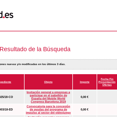
Resultado de la Búsqueda
ones nuevas y/o modificadas en los últimos 3 días.
Fecha Fin
pediente
Objeto
Importe
Presentación
Ofertas
Invitación general a empresas a
participar en el pabellón de
25/18-CO
0,00 €
España del Mobile World
Congress Barcelona 2019
Convocatoria para la concesión
03/18-ED
de ayudas del programa de
0,00 €
impulso al sector del videojuego