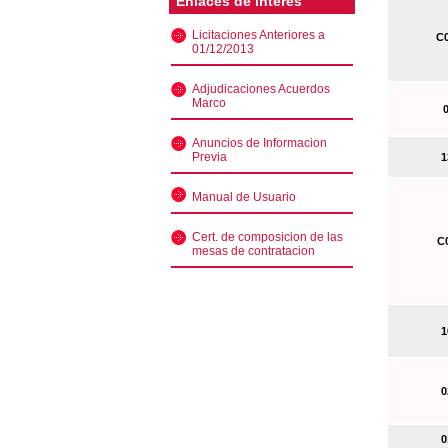
Enlaces de interés
Licitaciones Anteriores a
C0
01/12/2013
Adjudicaciones Acuerdos
Marco
0
Anuncios de Informacion
Previa
13
Manual de Usuario
Cert. de composicion de las
C0
mesas de contratacion
10
02
01