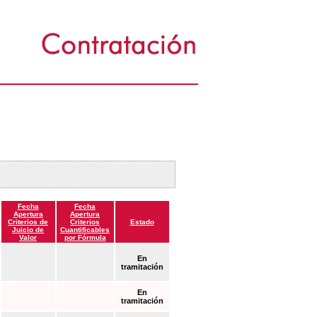
Fecha
Fecha
Apertura
Apertura
Criterios de
Criterios
Estado
Juicio de
Cuantificables
Valor
por Fórmula
En
tramitación
En
tramitación