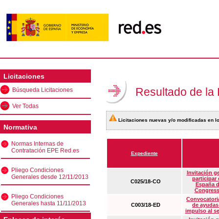
Licitaciones
Resultado de la
Búsqueda Licitaciones
Ver Todas
Licitaciones nuevas y/o modificadas en lo
Normativa
Normas Internas de
Contratación EPE Red.es
Expediente
Pliego Condiciones
Invitación g
Generales desde 12/11/2013
participar
C025/18-CO
España d
Congress
Pliego Condiciones
Convocatoria
Generales hasta 11/11/2013
C003/18-ED
de ayudas
impulso al s