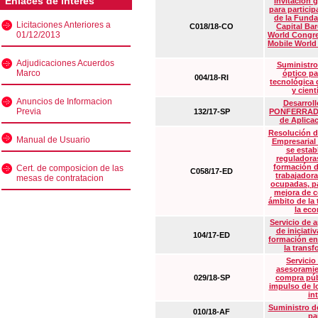
Enlaces de interés
Invitación 
para particip
de la Funda
Licitaciones Anteriores a
C018/18-CO
Capital Ba
01/12/2013
World Congre
Mobile World
Adjudicaciones Acuerdos
Suministro
Marco
óptico pa
004/18-RI
tecnológica 
y cient
Anuncios de Informacion
Desarrollo
Previa
132/17-SP
PONFERRADA 
de Aplica
Resolución d
Manual de Usuario
Empresarial
se estab
reguladora
formación d
Cert. de composicion de las
C058/17-ED
trabajadora
mesas de contratacion
ocupadas, pa
mejora de c
ámbito de la
la eco
Servicio de 
de iniciati
104/17-ED
formación en
la transf
Servicio
asesoramie
029/18-SP
compra púb
impulso de lo
in
Suministro de
010/18-AF
pa