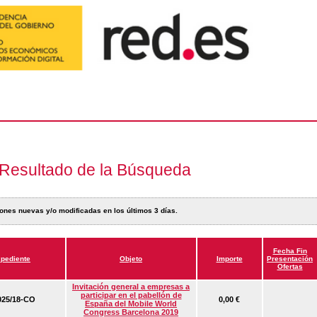
Resultado de la Búsqueda
ones nuevas y/o modificadas en los últimos 3 días.
Fecha Fin
pediente
Objeto
Importe
Presentación
Ofertas
Invitación general a empresas a
participar en el pabellón de
25/18-CO
0,00 €
España del Mobile World
Congress Barcelona 2019