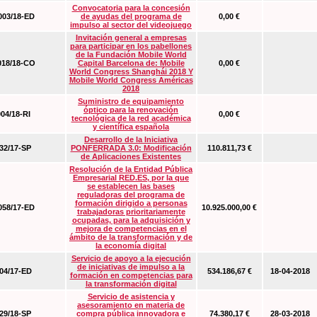
Convocatoria para la concesión
03/18-ED
de ayudas del programa de
0,00 €
impulso al sector del videojuego
Invitación general a empresas
para participar en los pabellones
de la Fundación Mobile World
18/18-CO
Capital Barcelona de: Mobile
0,00 €
World Congress Shanghái 2018 Y
Mobile World Congress Américas
2018
Suministro de equipamiento
óptico para la renovación
04/18-RI
0,00 €
tecnológica de la red académica
y científica española
Desarrollo de la Iniciativa
2/17-SP
PONFERRADA 3.0: Modificación
110.811,73 €
de Aplicaciones Existentes
Resolución de la Entidad Pública
Empresarial RED.ES, por la que
se establecen las bases
reguladoras del programa de
formación dirigido a personas
58/17-ED
10.925.000,00 €
trabajadoras prioritariamente
ocupadas, para la adquisición y
mejora de competencias en el
ámbito de la transformación y de
la economía digital
Servicio de apoyo a la ejecución
de iniciativas de impulso a la
4/17-ED
534.186,67 €
18-04-2018
formación en competencias para
la transformación digital
Servicio de asistencia y
asesoramiento en materia de
9/18-SP
compra pública innovadora e
74.380,17 €
28-03-2018