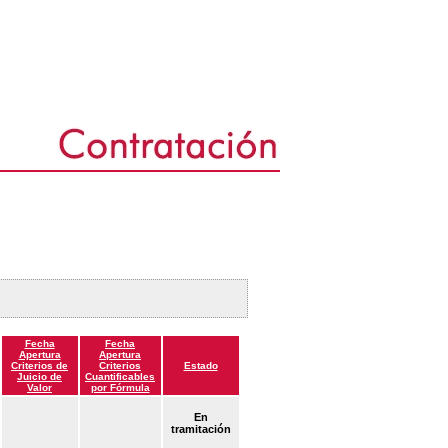
Fecha
Fecha
Apertura
Apertura
Criterios de
Criterios
Estado
Juicio de
Cuantificables
Valor
por Fórmula
En
tramitación