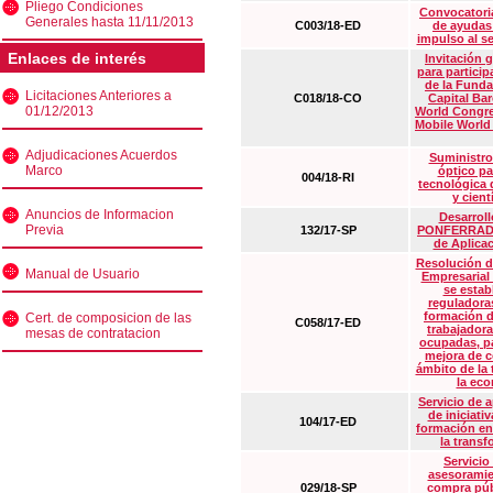
Pliego Condiciones
Convocatoria
Generales hasta 11/11/2013
C003/18-ED
de ayudas
impulso al s
Enlaces de interés
Invitación 
para particip
de la Funda
Licitaciones Anteriores a
C018/18-CO
Capital Ba
01/12/2013
World Congre
Mobile World
Adjudicaciones Acuerdos
Suministro
Marco
óptico pa
004/18-RI
tecnológica 
y cient
Anuncios de Informacion
Desarrollo
Previa
132/17-SP
PONFERRADA 
de Aplica
Resolución d
Manual de Usuario
Empresarial
se estab
reguladora
formación d
Cert. de composicion de las
C058/17-ED
trabajadora
mesas de contratacion
ocupadas, pa
mejora de c
ámbito de la
la eco
Servicio de 
de iniciati
104/17-ED
formación en
la transf
Servicio
asesoramie
029/18-SP
compra púb