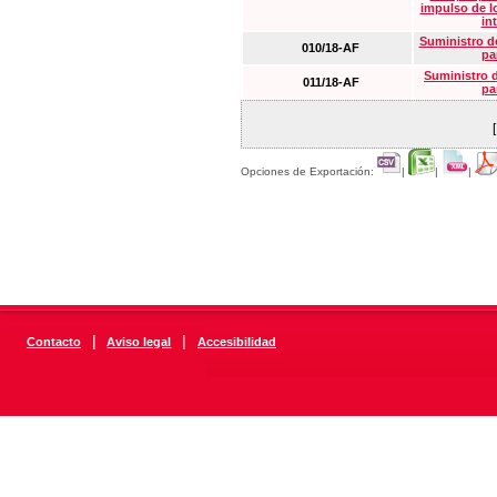
impulso de lo
in
Suministro de
010/18-AF
pa
Suministro 
011/18-AF
pa
Opciones de Exportación:
|
|
|
|
|
Contacto
Aviso legal
Accesibilidad