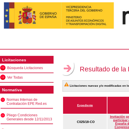
Licitaciones
Resultado de la
Búsqueda Licitaciones
Ver Todas
Licitaciones nuevas y/o modificadas en lo
Normativa
Normas Internas de
Contratación EPE Red.es
Expediente
Pliego Condiciones
Invitación g
Generales desde 12/11/2013
participar
C025/18-CO
España d
Congress