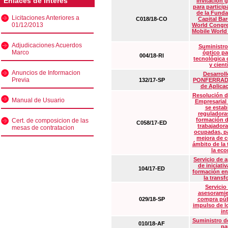
Enlaces de interés
Invitación 
para particip
de la Funda
Licitaciones Anteriores a
C018/18-CO
Capital Ba
01/12/2013
World Congre
Mobile World
Adjudicaciones Acuerdos
Suministro
Marco
óptico pa
004/18-RI
tecnológica 
y cient
Anuncios de Informacion
Desarrollo
Previa
132/17-SP
PONFERRADA 
de Aplica
Resolución d
Manual de Usuario
Empresarial
se estab
reguladora
formación d
Cert. de composicion de las
C058/17-ED
trabajadora
mesas de contratacion
ocupadas, pa
mejora de c
ámbito de la
la eco
Servicio de 
de iniciati
104/17-ED
formación en
la transf
Servicio
asesoramie
029/18-SP
compra púb
impulso de lo
in
Suministro de
010/18-AF
pa