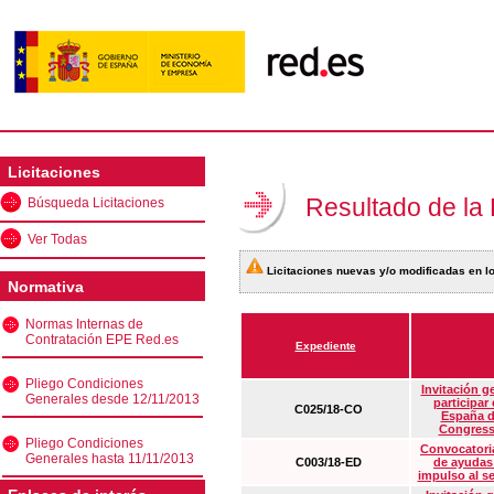
Licitaciones
Resultado de la
Búsqueda Licitaciones
Ver Todas
Licitaciones nuevas y/o modificadas en lo
Normativa
Normas Internas de
Contratación EPE Red.es
Expediente
Pliego Condiciones
Invitación g
Generales desde 12/11/2013
participar
C025/18-CO
España d
Congress
Pliego Condiciones
Convocatoria
Generales hasta 11/11/2013
C003/18-ED
de ayudas
impulso al s