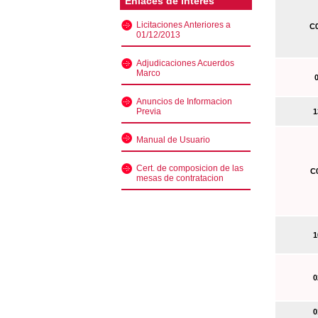
Enlaces de interés
Licitaciones Anteriores a
C0
01/12/2013
Adjudicaciones Acuerdos
Marco
0
Anuncios de Informacion
Previa
13
Manual de Usuario
Cert. de composicion de las
C0
mesas de contratacion
10
02
01