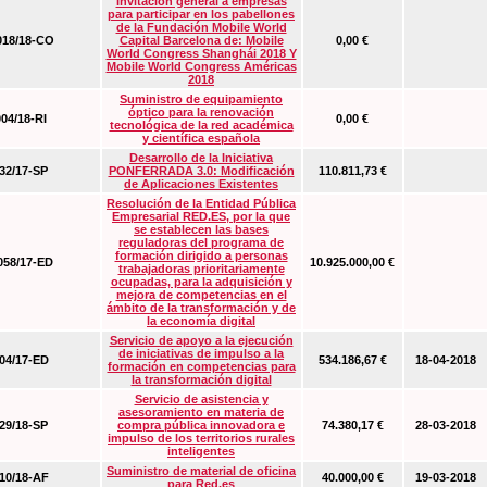
Invitación general a empresas
para participar en los pabellones
de la Fundación Mobile World
18/18-CO
Capital Barcelona de: Mobile
0,00 €
World Congress Shanghái 2018 Y
Mobile World Congress Américas
2018
Suministro de equipamiento
óptico para la renovación
04/18-RI
0,00 €
tecnológica de la red académica
y científica española
Desarrollo de la Iniciativa
2/17-SP
PONFERRADA 3.0: Modificación
110.811,73 €
de Aplicaciones Existentes
Resolución de la Entidad Pública
Empresarial RED.ES, por la que
se establecen las bases
reguladoras del programa de
formación dirigido a personas
58/17-ED
10.925.000,00 €
trabajadoras prioritariamente
ocupadas, para la adquisición y
mejora de competencias en el
ámbito de la transformación y de
la economía digital
Servicio de apoyo a la ejecución
de iniciativas de impulso a la
4/17-ED
534.186,67 €
18-04-2018
formación en competencias para
la transformación digital
Servicio de asistencia y
asesoramiento en materia de
9/18-SP
compra pública innovadora e
74.380,17 €
28-03-2018
impulso de los territorios rurales
inteligentes
Suministro de material de oficina
0/18-AF
40.000,00 €
19-03-2018
para Red.es