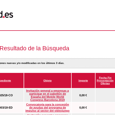
Resultado de la Búsqueda
ones nuevas y/o modificadas en los últimos 3 días.
Fecha Fin
pediente
Objeto
Importe
Presentación
Ofertas
Invitación general a empresas a
participar en el pabellón de
25/18-CO
0,00 €
España del Mobile World
Congress Barcelona 2019
Convocatoria para la concesión
03/18-ED
de ayudas del programa de
0,00 €
impulso al sector del videojuego