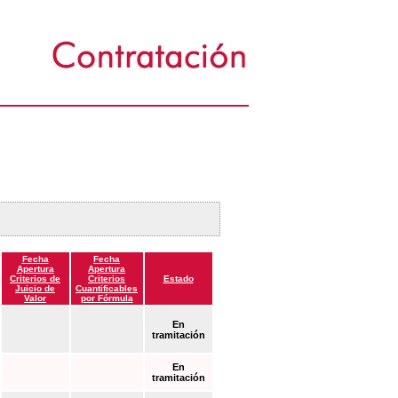
Fecha
Fecha
Apertura
Apertura
Criterios de
Criterios
Estado
Juicio de
Cuantificables
Valor
por Fórmula
En
tramitación
En
tramitación