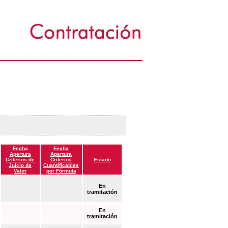
Fecha
Fecha
Apertura
Apertura
Criterios de
Criterios
Estado
Juicio de
Cuantificables
Valor
por Fórmula
En
tramitación
En
tramitación