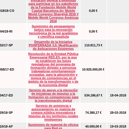
Invitación general a empresas
para participar en los pabellones
de la Fundación Mobile World
18/18-CO
Capital Barcelona de: Mobile
0,00 €
World Congress Shanghái 2018 Y
Mobile World Congress Américas
2018
Suministro de equipamiento
óptico para la renovación
04/18-RI
0,00 €
tecnológica de la red académica
y científica española
Desarrollo de la Iniciativa
2/17-SP
PONFERRADA 3.0: Modificación
110.811,73 €
de Aplicaciones Existentes
Resolución de la Entidad Pública
Empresarial RED.ES, por la que
se establecen las bases
reguladoras del programa de
formación dirigido a personas
58/17-ED
10.925.000,00 €
trabajadoras prioritariamente
ocupadas, para la adquisición y
mejora de competencias en el
ámbito de la transformación y de
la economía digital
Servicio de apoyo a la ejecución
de iniciativas de impulso a la
4/17-ED
534.186,67 €
18-04-2018
formación en competencias para
la transformación digital
Servicio de asistencia y
asesoramiento en materia de
9/18-SP
compra pública innovadora e
74.380,17 €
28-03-2018
impulso de los territorios rurales
inteligentes
Suministro de material de oficina
0/18-AF
40.000,00 €
19-03-2018
para Red.es