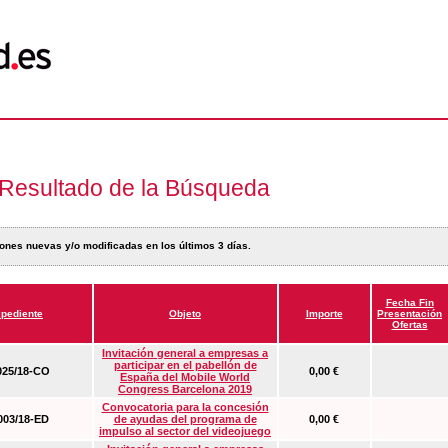
Resultado de la Búsqueda
ones nuevas y/o modificadas en los últimos 3 días.
Fecha Fin
pediente
Objeto
Importe
Presentación
Ofertas
Invitación general a empresas a
participar en el pabellón de
25/18-CO
0,00 €
España del Mobile World
Congress Barcelona 2019
Convocatoria para la concesión
03/18-ED
de ayudas del programa de
0,00 €
impulso al sector del videojuego