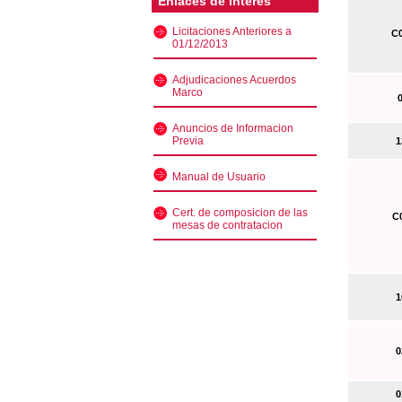
Enlaces de interés
Licitaciones Anteriores a
C0
01/12/2013
Adjudicaciones Acuerdos
Marco
0
Anuncios de Informacion
Previa
13
Manual de Usuario
Cert. de composicion de las
C0
mesas de contratacion
10
02
01