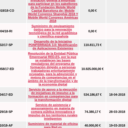
Invitación general a empresas
para participar en los pabellones
de la Fundación Mobile World
18/18-CO
Capital Barcelona de: Mobile
0,00 €
World Congress Shanghái 2018 Y
Mobile World Congress Américas
2018
Suministro de equipamiento
óptico para la renovación
04/18-RI
0,00 €
tecnológica de la red académica
y científica española
Desarrollo de la Iniciativa
2/17-SP
PONFERRADA 3.0: Modificación
110.811,73 €
de Aplicaciones Existentes
Resolución de la Entidad Pública
Empresarial RED.ES, por la que
se establecen las bases
reguladoras del programa de
formación dirigido a personas
58/17-ED
10.925.000,00 €
trabajadoras prioritariamente
ocupadas, para la adquisición y
mejora de competencias en el
ámbito de la transformación y de
la economía digital
Servicio de apoyo a la ejecución
de iniciativas de impulso a la
4/17-ED
534.186,67 €
18-04-2018
formación en competencias para
la transformación digital
Servicio de asistencia y
asesoramiento en materia de
9/18-SP
compra pública innovadora e
74.380,17 €
28-03-2018
impulso de los territorios rurales
inteligentes
Suministro de material de oficina
0/18-AF
40.000,00 €
19-03-2018
para Red.es