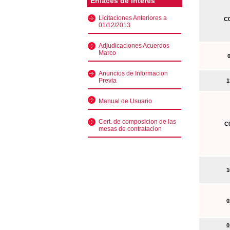
Enlaces de interés
Licitaciones Anteriores a
C0
01/12/2013
Adjudicaciones Acuerdos
Marco
0
Anuncios de Informacion
Previa
13
Manual de Usuario
Cert. de composicion de las
C0
mesas de contratacion
10
02
01