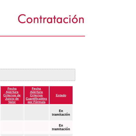
Fecha
Fecha
Apertura
Apertura
Criterios de
Criterios
Estado
Juicio de
Cuantificables
Valor
por Fórmula
En
tramitación
En
tramitación