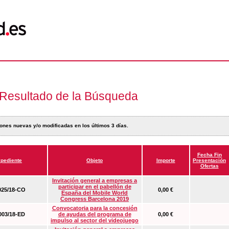
Resultado de la Búsqueda
ones nuevas y/o modificadas en los últimos 3 días.
Fecha Fin
pediente
Objeto
Importe
Presentación
Ofertas
Invitación general a empresas a
participar en el pabellón de
25/18-CO
0,00 €
España del Mobile World
Congress Barcelona 2019
Convocatoria para la concesión
03/18-ED
de ayudas del programa de
0,00 €
impulso al sector del videojuego