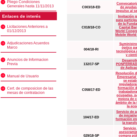
Pliego Condiciones
Convocatoria
Generales hasta 11/11/2013
C003/18-ED
de ayudas
impulso al s
Enlaces de interés
Invitación 
para particip
de la Funda
Licitaciones Anteriores a
C018/18-CO
Capital Ba
01/12/2013
World Congre
Mobile World
Adjudicaciones Acuerdos
Suministro
Marco
óptico pa
004/18-RI
tecnológica 
y cient
Anuncios de Informacion
Desarrollo
Previa
132/17-SP
PONFERRADA 
de Aplica
Resolución d
Manual de Usuario
Empresarial
se estab
reguladora
formación d
Cert. de composicion de las
C058/17-ED
trabajadora
mesas de contratacion
ocupadas, pa
mejora de c
ámbito de la
la eco
Servicio de 
de iniciati
104/17-ED
formación en
la transf
Servicio
asesoramie
029/18-SP
compra púb