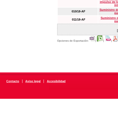
impulso de lo
in
Suministro de
010/18-AF
pa
Suministro 
011/18-AF
pa
Opciones de Exportación:
|
|
|
|
|
Contacto
Aviso legal
Accesibilidad