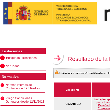
Licitaciones
Resultado de la
Búsqueda Licitaciones
Ver Todas
Licitaciones nuevas y/o modificadas en lo
Normativa
Normas Internas de
Contratación EPE Red.es
Expediente
Pliego Condiciones
Invitación g
Generales desde 12/11/2013
participar
C025/18-CO
España d
Congress