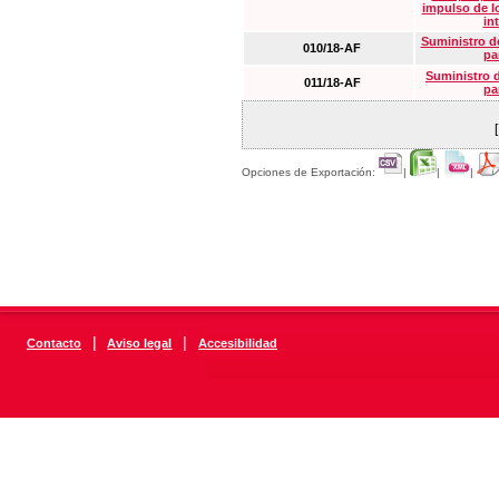
impulso de lo
in
Suministro de
010/18-AF
pa
Suministro 
011/18-AF
pa
Opciones de Exportación:
|
|
|
|
|
Contacto
Aviso legal
Accesibilidad