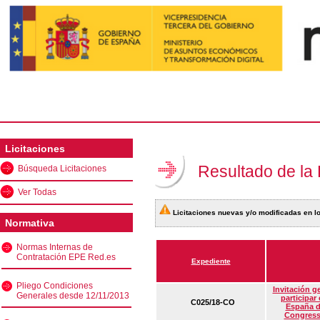
Licitaciones
Resultado de la
Búsqueda Licitaciones
Ver Todas
Licitaciones nuevas y/o modificadas en lo
Normativa
Normas Internas de
Contratación EPE Red.es
Expediente
Pliego Condiciones
Invitación g
Generales desde 12/11/2013
participar
C025/18-CO
España d
Congress