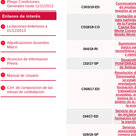
Pliego Condiciones
Convocatoria
Generales hasta 11/11/2013
C003/18-ED
de ayudas
impulso al s
Enlaces de interés
Invitación 
para particip
de la Funda
Licitaciones Anteriores a
C018/18-CO
Capital Ba
01/12/2013
World Congre
Mobile World
Adjudicaciones Acuerdos
Suministro
Marco
óptico pa
004/18-RI
tecnológica 
y cient
Anuncios de Informacion
Desarrollo
Previa
132/17-SP
PONFERRADA 
de Aplica
Resolución d
Manual de Usuario
Empresarial
se estab
reguladora
formación d
Cert. de composicion de las
C058/17-ED
trabajadora
mesas de contratacion
ocupadas, pa
mejora de c
ámbito de la
la eco
Servicio de 
de iniciati
104/17-ED
formación en
la transf
Servicio
asesoramie
029/18-SP
compra púb