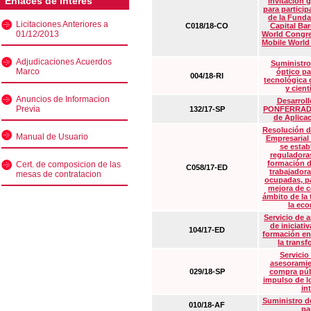
Enlaces de interés
Invitación 
para particip
de la Funda
Licitaciones Anteriores a
C018/18-CO
Capital Ba
01/12/2013
World Congre
Mobile World
Adjudicaciones Acuerdos
Suministro
Marco
óptico pa
004/18-RI
tecnológica 
y cient
Anuncios de Informacion
Desarrollo
Previa
132/17-SP
PONFERRADA 
de Aplica
Resolución d
Manual de Usuario
Empresarial
se estab
reguladora
formación d
Cert. de composicion de las
C058/17-ED
trabajadora
mesas de contratacion
ocupadas, pa
mejora de c
ámbito de la
la eco
Servicio de 
de iniciati
104/17-ED
formación en
la transf
Servicio
asesoramie
029/18-SP
compra púb
impulso de lo
in
Suministro de
010/18-AF
pa