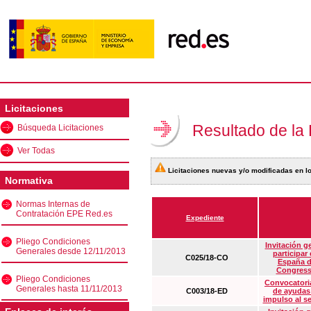
Licitaciones
Resultado de la
Búsqueda Licitaciones
Ver Todas
Licitaciones nuevas y/o modificadas en lo
Normativa
Normas Internas de
Contratación EPE Red.es
Expediente
Pliego Condiciones
Invitación g
Generales desde 12/11/2013
participar
C025/18-CO
España d
Congress
Pliego Condiciones
Convocatoria
Generales hasta 11/11/2013
C003/18-ED
de ayudas
impulso al s