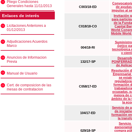
Pliego Condiciones
Convocatoria
Generales hasta 11/11/2013
C003/18-ED
de ayudas
impulso al s
Enlaces de interés
Invitación 
para particip
de la Funda
Licitaciones Anteriores a
C018/18-CO
Capital Ba
01/12/2013
World Congre
Mobile World
Adjudicaciones Acuerdos
Suministro
Marco
óptico pa
004/18-RI
tecnológica 
y cient
Anuncios de Informacion
Desarrollo
Previa
132/17-SP
PONFERRADA 
de Aplica
Resolución d
Manual de Usuario
Empresarial
se estab
reguladora
formación d
Cert. de composicion de las
C058/17-ED
trabajadora
mesas de contratacion
ocupadas, pa
mejora de c
ámbito de la
la eco
Servicio de 
de iniciati
104/17-ED
formación en
la transf
Servicio
asesoramie
029/18-SP
compra púb