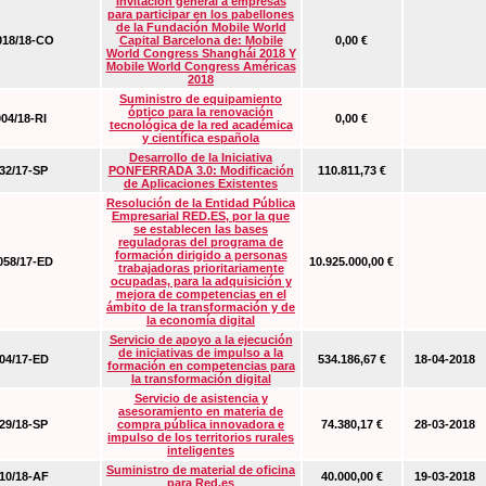
Invitación general a empresas
para participar en los pabellones
de la Fundación Mobile World
18/18-CO
Capital Barcelona de: Mobile
0,00 €
World Congress Shanghái 2018 Y
Mobile World Congress Américas
2018
Suministro de equipamiento
óptico para la renovación
04/18-RI
0,00 €
tecnológica de la red académica
y científica española
Desarrollo de la Iniciativa
2/17-SP
PONFERRADA 3.0: Modificación
110.811,73 €
de Aplicaciones Existentes
Resolución de la Entidad Pública
Empresarial RED.ES, por la que
se establecen las bases
reguladoras del programa de
formación dirigido a personas
58/17-ED
10.925.000,00 €
trabajadoras prioritariamente
ocupadas, para la adquisición y
mejora de competencias en el
ámbito de la transformación y de
la economía digital
Servicio de apoyo a la ejecución
de iniciativas de impulso a la
4/17-ED
534.186,67 €
18-04-2018
formación en competencias para
la transformación digital
Servicio de asistencia y
asesoramiento en materia de
9/18-SP
compra pública innovadora e
74.380,17 €
28-03-2018
impulso de los territorios rurales
inteligentes
Suministro de material de oficina
0/18-AF
40.000,00 €
19-03-2018
para Red.es