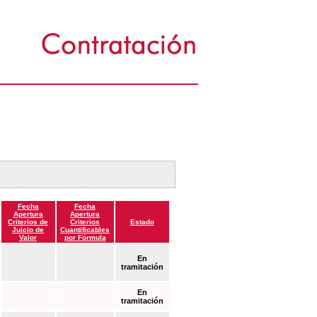
Fecha
Fecha
Apertura
Apertura
Criterios de
Criterios
Estado
Juicio de
Cuantificables
Valor
por Fórmula
En
tramitación
En
tramitación