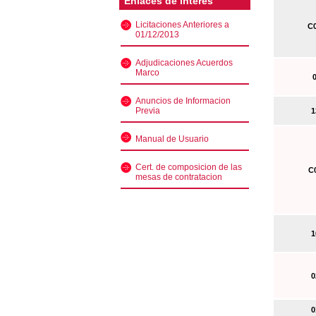
Enlaces de interés
Licitaciones Anteriores a
C0
01/12/2013
Adjudicaciones Acuerdos
Marco
0
Anuncios de Informacion
Previa
13
Manual de Usuario
Cert. de composicion de las
C0
mesas de contratacion
10
02
01