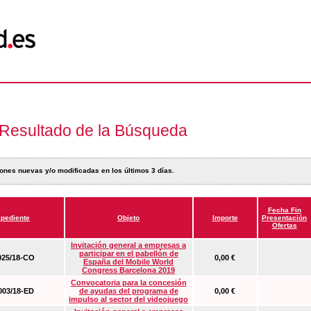
Resultado de la Búsqueda
ones nuevas y/o modificadas en los últimos 3 días.
Fecha Fin
pediente
Objeto
Importe
Presentación
Ofertas
Invitación general a empresas a
participar en el pabellón de
25/18-CO
0,00 €
España del Mobile World
Congress Barcelona 2019
Convocatoria para la concesión
03/18-ED
de ayudas del programa de
0,00 €
impulso al sector del videojuego