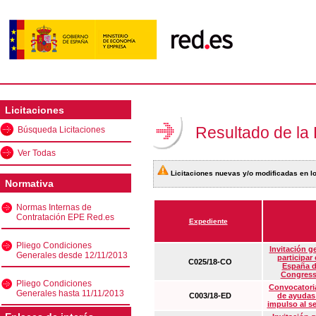
Licitaciones
Resultado de la
Búsqueda Licitaciones
Ver Todas
Licitaciones nuevas y/o modificadas en lo
Normativa
Normas Internas de
Contratación EPE Red.es
Expediente
Pliego Condiciones
Invitación g
Generales desde 12/11/2013
participar
C025/18-CO
España d
Congress
Pliego Condiciones
Convocatoria
Generales hasta 11/11/2013
C003/18-ED
de ayudas
impulso al s