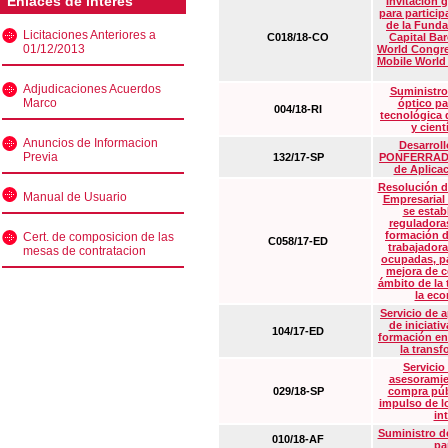
Enlaces de interés
Invitación 
para particip
de la Funda
Licitaciones Anteriores a
C018/18-CO
Capital Ba
01/12/2013
World Congre
Mobile World
Adjudicaciones Acuerdos
Suministro
Marco
óptico pa
004/18-RI
tecnológica 
y cient
Anuncios de Informacion
Desarrollo
Previa
132/17-SP
PONFERRADA 
de Aplica
Resolución d
Manual de Usuario
Empresarial
se estab
reguladora
formación d
Cert. de composicion de las
C058/17-ED
trabajadora
mesas de contratacion
ocupadas, pa
mejora de c
ámbito de la
la eco
Servicio de 
de iniciati
104/17-ED
formación en
la transf
Servicio
asesoramie
029/18-SP
compra púb
impulso de lo
in
Suministro de
010/18-AF
pa