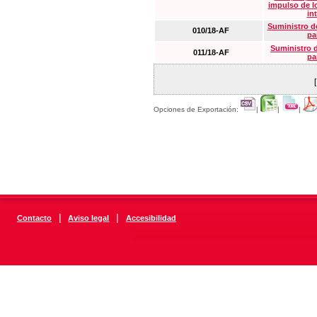
impulso de lo
in
Suministro de
010/18-AF
pa
Suministro 
011/18-AF
pa
Opciones de Exportación:
|
|
|
|
|
Contacto
Aviso legal
Accesibilidad