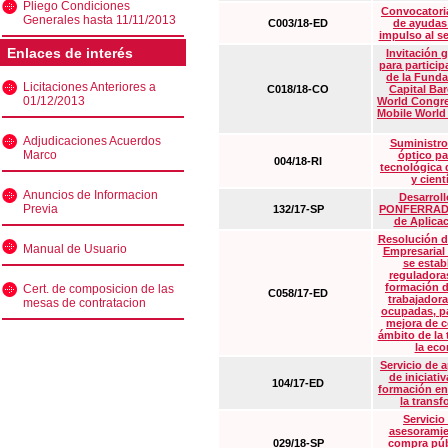
Pliego Condiciones
Convocatoria
Generales hasta 11/11/2013
C003/18-ED
de ayudas
impulso al s
Enlaces de interés
Invitación 
para particip
de la Funda
Licitaciones Anteriores a
C018/18-CO
Capital Ba
01/12/2013
World Congre
Mobile World
Adjudicaciones Acuerdos
Suministro
Marco
óptico pa
004/18-RI
tecnológica 
y cient
Anuncios de Informacion
Desarrollo
Previa
132/17-SP
PONFERRADA 
de Aplica
Resolución d
Manual de Usuario
Empresarial
se estab
reguladora
formación d
Cert. de composicion de las
C058/17-ED
trabajadora
mesas de contratacion
ocupadas, pa
mejora de c
ámbito de la
la eco
Servicio de 
de iniciati
104/17-ED
formación en
la transf
Servicio
asesoramie
029/18-SP
compra púb