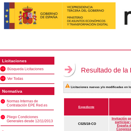
Licitaciones
Resultado de la
Búsqueda Licitaciones
Ver Todas
Licitaciones nuevas y/o modificadas en lo
Normativa
Normas Internas de
Contratación EPE Red.es
Expediente
Pliego Condiciones
Invitación g
Generales desde 12/11/2013
participar
C025/18-CO
España d
Congress