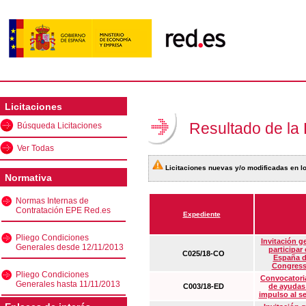
Licitaciones
Resultado de la
Búsqueda Licitaciones
Ver Todas
Licitaciones nuevas y/o modificadas en lo
Normativa
Normas Internas de
Contratación EPE Red.es
Expediente
Pliego Condiciones
Invitación g
Generales desde 12/11/2013
participar
C025/18-CO
España d
Congress
Pliego Condiciones
Convocatoria
Generales hasta 11/11/2013
C003/18-ED
de ayudas
impulso al s