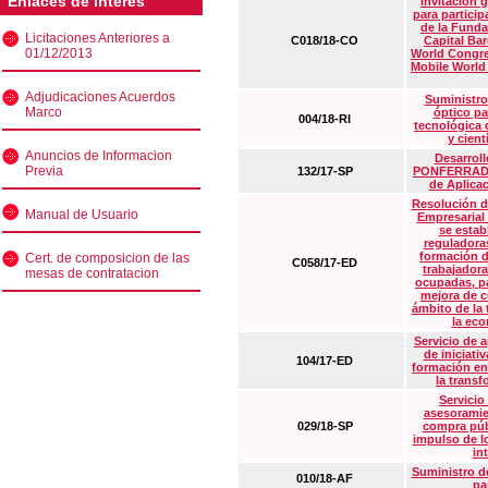
Enlaces de interés
Invitación 
para particip
de la Funda
Licitaciones Anteriores a
C018/18-CO
Capital Ba
01/12/2013
World Congre
Mobile World
Adjudicaciones Acuerdos
Suministro
Marco
óptico pa
004/18-RI
tecnológica 
y cient
Anuncios de Informacion
Desarrollo
Previa
132/17-SP
PONFERRADA 
de Aplica
Resolución d
Manual de Usuario
Empresarial
se estab
reguladora
formación d
Cert. de composicion de las
C058/17-ED
trabajadora
mesas de contratacion
ocupadas, pa
mejora de c
ámbito de la
la eco
Servicio de 
de iniciati
104/17-ED
formación en
la transf
Servicio
asesoramie
029/18-SP
compra púb
impulso de lo
in
Suministro de
010/18-AF
pa