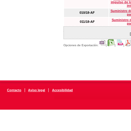
impulso de lo
in
Suministro de
010/18-AF
pa
Suministro 
011/18-AF
pa
Opciones de Exportación:
|
|
|
|
|
Contacto
Aviso legal
Accesibilidad