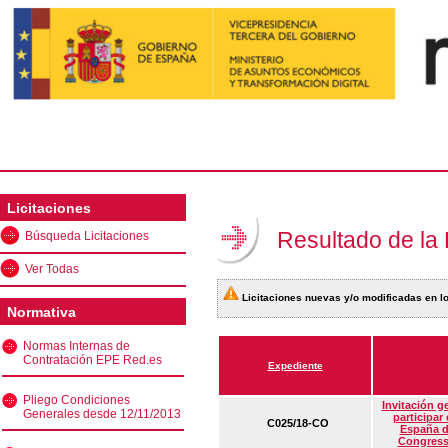
Licitaciones
Resultado de la
Búsqueda Licitaciones
Ver Todas
Licitaciones nuevas y/o modificadas en lo
Normativa
Normas Internas de
Contratación EPE Red.es
Expediente
Pliego Condiciones
Invitación g
Generales desde 12/11/2013
participar
C025/18-CO
España d
Congress