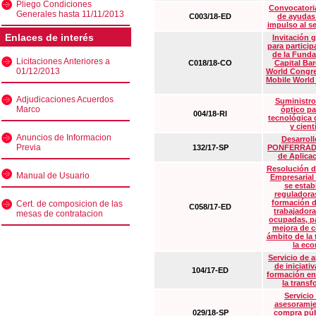
Pliego Condiciones
Convocatoria
Generales hasta 11/11/2013
C003/18-ED
de ayudas
impulso al s
Enlaces de interés
Invitación 
para particip
de la Funda
Licitaciones Anteriores a
C018/18-CO
Capital Ba
01/12/2013
World Congre
Mobile World
Adjudicaciones Acuerdos
Suministro
Marco
óptico pa
004/18-RI
tecnológica 
y cient
Anuncios de Informacion
Desarrollo
Previa
132/17-SP
PONFERRADA 
de Aplica
Resolución d
Manual de Usuario
Empresarial
se estab
reguladora
formación d
Cert. de composicion de las
C058/17-ED
trabajadora
mesas de contratacion
ocupadas, pa
mejora de c
ámbito de la
la eco
Servicio de 
de iniciati
104/17-ED
formación en
la transf
Servicio
asesoramie
029/18-SP
compra púb