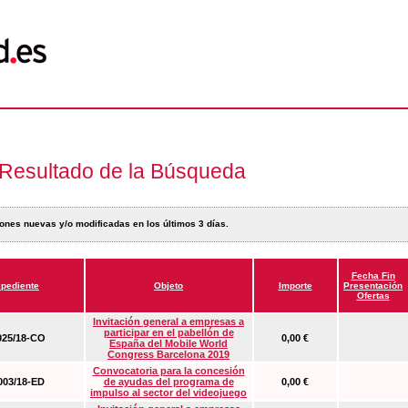
Resultado de la Búsqueda
ones nuevas y/o modificadas en los últimos 3 días.
Fecha Fin
pediente
Objeto
Importe
Presentación
Ofertas
Invitación general a empresas a
participar en el pabellón de
25/18-CO
0,00 €
España del Mobile World
Congress Barcelona 2019
Convocatoria para la concesión
03/18-ED
de ayudas del programa de
0,00 €
impulso al sector del videojuego