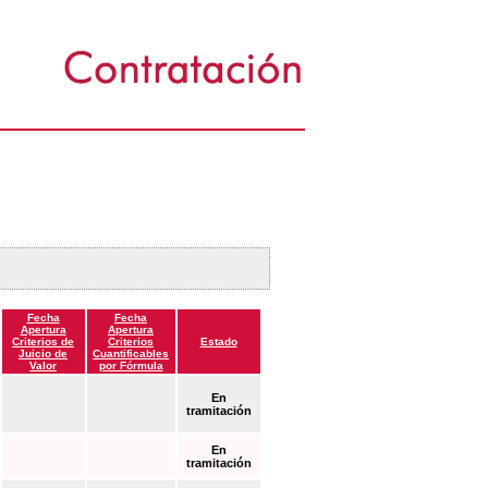
Fecha
Fecha
Apertura
Apertura
Criterios de
Criterios
Estado
Juicio de
Cuantificables
Valor
por Fórmula
En
tramitación
En
tramitación