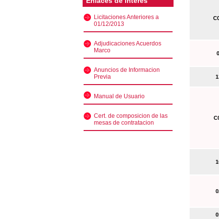
Enlaces de interés
Licitaciones Anteriores a
C0
01/12/2013
Adjudicaciones Acuerdos
Marco
0
Anuncios de Informacion
Previa
13
Manual de Usuario
Cert. de composicion de las
C0
mesas de contratacion
10
02
01