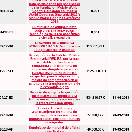
Invitación general a empresas
para participar en los pabellones
de la Fundación Mobile World
18/18-CO
Capital Barcelona de: Mobile
0,00 €
World Congress Shanghái 2018 Y
Mobile World Congress Américas
2018
Suministro de equipamiento
óptico para la renovación
04/18-RI
0,00 €
tecnológica de la red académica
y científica española
Desarrollo de la Iniciativa
2/17-SP
PONFERRADA 3.0: Modificación
110.811,73 €
de Aplicaciones Existentes
Resolución de la Entidad Pública
Empresarial RED.ES, por la que
se establecen las bases
reguladoras del programa de
formación dirigido a personas
58/17-ED
10.925.000,00 €
trabajadoras prioritariamente
ocupadas, para la adquisición y
mejora de competencias en el
ámbito de la transformación y de
la economía digital
Servicio de apoyo a la ejecución
de iniciativas de impulso a la
4/17-ED
534.186,67 €
18-04-2018
formación en competencias para
la transformación digital
Servicio de asistencia y
asesoramiento en materia de
9/18-SP
compra pública innovadora e
74.380,17 €
28-03-2018
impulso de los territorios rurales
inteligentes
Suministro de material de oficina
0/18-AF
40.000,00 €
19-03-2018
para Red.es