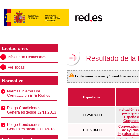
Licitaciones
Resultado de la
Búsqueda Licitaciones
Ver Todas
Licitaciones nuevas y/o modificadas en lo
Normativa
Normas Internas de
Contratación EPE Red.es
Expediente
Pliego Condiciones
Invitación g
Generales desde 12/11/2013
participar
C025/18-CO
España d
Congress
Pliego Condiciones
Convocatoria
Generales hasta 11/11/2013
C003/18-ED
de ayudas
impulso al s