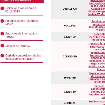
Enlaces de interés
Invitación 
para particip
de la Funda
Licitaciones Anteriores a
C018/18-CO
Capital Ba
01/12/2013
World Congre
Mobile World
Adjudicaciones Acuerdos
Suministro
Marco
óptico pa
004/18-RI
tecnológica 
y cient
Anuncios de Informacion
Desarrollo
Previa
132/17-SP
PONFERRADA 
de Aplica
Resolución d
Manual de Usuario
Empresarial
se estab
reguladora
formación d
Cert. de composicion de las
C058/17-ED
trabajadora
mesas de contratacion
ocupadas, pa
mejora de c
ámbito de la
la eco
Servicio de 
de iniciati
104/17-ED
formación en
la transf
Servicio
asesoramie
029/18-SP
compra púb
impulso de lo
in
Suministro de
010/18-AF
pa