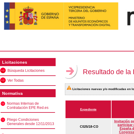
Licitaciones
Resultado de la
Búsqueda Licitaciones
Ver Todas
Licitaciones nuevas y/o modificadas en lo
Normativa
Normas Internas de
Contratación EPE Red.es
Expediente
Pliego Condiciones
Invitación g
Generales desde 12/11/2013
participar
C025/18-CO
España d
Congress