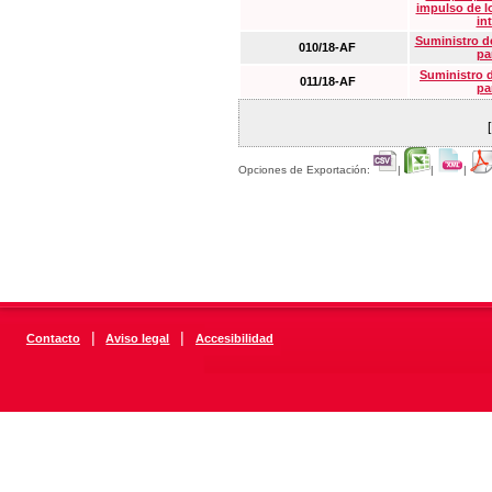
impulso de lo
in
Suministro de
010/18-AF
pa
Suministro 
011/18-AF
pa
Opciones de Exportación:
|
|
|
|
|
Contacto
Aviso legal
Accesibilidad