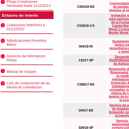
Pliego Condiciones
Convocatoria
Generales hasta 11/11/2013
C003/18-ED
de ayudas
impulso al s
Enlaces de interés
Invitación 
para particip
de la Funda
Licitaciones Anteriores a
C018/18-CO
Capital Ba
01/12/2013
World Congre
Mobile World
Adjudicaciones Acuerdos
Suministro
Marco
óptico pa
004/18-RI
tecnológica 
y cient
Anuncios de Informacion
Desarrollo
Previa
132/17-SP
PONFERRADA 
de Aplica
Resolución d
Manual de Usuario
Empresarial
se estab
reguladora
formación d
Cert. de composicion de las
C058/17-ED
trabajadora
mesas de contratacion
ocupadas, pa
mejora de c
ámbito de la
la eco
Servicio de 
de iniciati
104/17-ED
formación en
la transf
Servicio
asesoramie
029/18-SP
compra púb