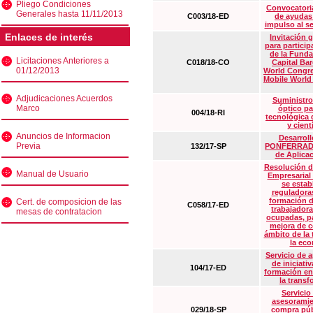
Pliego Condiciones
Convocatoria
Generales hasta 11/11/2013
C003/18-ED
de ayudas
impulso al s
Enlaces de interés
Invitación 
para particip
de la Funda
Licitaciones Anteriores a
C018/18-CO
Capital Ba
01/12/2013
World Congre
Mobile World
Adjudicaciones Acuerdos
Suministro
Marco
óptico pa
004/18-RI
tecnológica 
y cient
Anuncios de Informacion
Desarrollo
Previa
132/17-SP
PONFERRADA 
de Aplica
Resolución d
Manual de Usuario
Empresarial
se estab
reguladora
formación d
Cert. de composicion de las
C058/17-ED
trabajadora
mesas de contratacion
ocupadas, pa
mejora de c
ámbito de la
la eco
Servicio de 
de iniciati
104/17-ED
formación en
la transf
Servicio
asesoramie
029/18-SP
compra púb