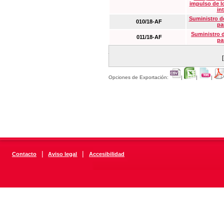
impulso de lo
in
Suministro de
010/18-AF
pa
Suministro 
011/18-AF
pa
Opciones de Exportación:
|
|
|
|
|
Contacto
Aviso legal
Accesibilidad