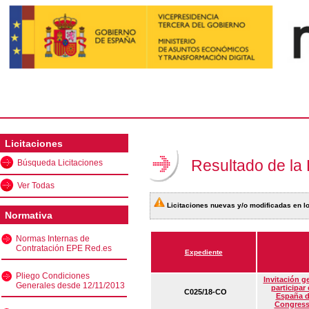
Licitaciones
Resultado de la
Búsqueda Licitaciones
Ver Todas
Licitaciones nuevas y/o modificadas en lo
Normativa
Normas Internas de
Contratación EPE Red.es
Expediente
Pliego Condiciones
Invitación g
Generales desde 12/11/2013
participar
C025/18-CO
España d
Congress