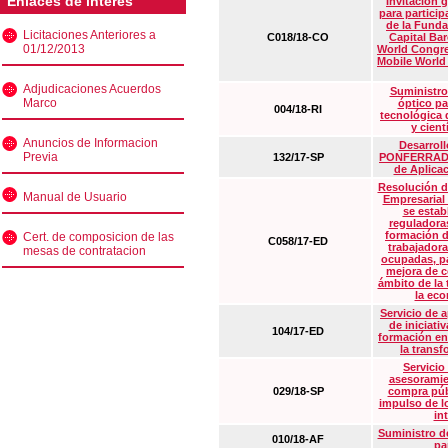
Enlaces de interés
Invitación 
para particip
de la Funda
Licitaciones Anteriores a
C018/18-CO
Capital Ba
01/12/2013
World Congre
Mobile World
Adjudicaciones Acuerdos
Suministro
Marco
óptico pa
004/18-RI
tecnológica 
y cient
Anuncios de Informacion
Desarrollo
Previa
132/17-SP
PONFERRADA 
de Aplica
Resolución d
Manual de Usuario
Empresarial
se estab
reguladora
formación d
Cert. de composicion de las
C058/17-ED
trabajadora
mesas de contratacion
ocupadas, pa
mejora de c
ámbito de la
la eco
Servicio de 
de iniciati
104/17-ED
formación en
la transf
Servicio
asesoramie
029/18-SP
compra púb
impulso de lo
in
Suministro de
010/18-AF
pa