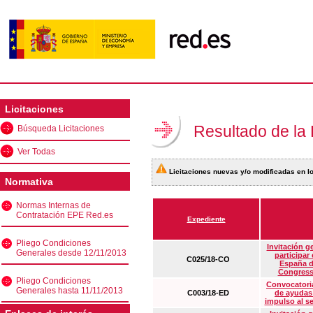
Licitaciones
Resultado de la
Búsqueda Licitaciones
Ver Todas
Licitaciones nuevas y/o modificadas en lo
Normativa
Normas Internas de
Contratación EPE Red.es
Expediente
Pliego Condiciones
Invitación g
Generales desde 12/11/2013
participar
C025/18-CO
España d
Congress
Pliego Condiciones
Convocatoria
Generales hasta 11/11/2013
C003/18-ED
de ayudas
impulso al s