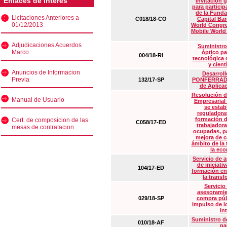
Enlaces de interés
Invitación 
para particip
de la Funda
Licitaciones Anteriores a
C018/18-CO
Capital Ba
01/12/2013
World Congre
Mobile World
Adjudicaciones Acuerdos
Suministro
Marco
óptico pa
004/18-RI
tecnológica 
y cient
Anuncios de Informacion
Desarrollo
Previa
132/17-SP
PONFERRADA 
de Aplica
Resolución d
Manual de Usuario
Empresarial
se estab
reguladora
formación d
Cert. de composicion de las
C058/17-ED
trabajadora
mesas de contratacion
ocupadas, pa
mejora de c
ámbito de la
la eco
Servicio de 
de iniciati
104/17-ED
formación en
la transf
Servicio
asesoramie
029/18-SP
compra púb
impulso de lo
in
Suministro de
010/18-AF
pa