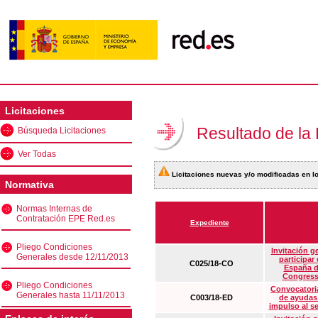
Licitaciones
Resultado de la
Búsqueda Licitaciones
Ver Todas
Licitaciones nuevas y/o modificadas en lo
Normativa
Normas Internas de
Contratación EPE Red.es
Expediente
Pliego Condiciones
Invitación g
Generales desde 12/11/2013
participar
C025/18-CO
España d
Congress
Pliego Condiciones
Convocatoria
Generales hasta 11/11/2013
C003/18-ED
de ayudas
impulso al s