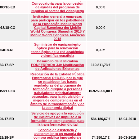
Convocatoria para la concesión
03/18-ED
de ayudas del programa de
0,00 €
impulso al sector del videojuego
Invitación general a empresas
para participar en los pabellones
de la Fundación Mobile World
18/18-CO
Capital Barcelona de: Mobile
0,00 €
World Congress Shanghái 2018 Y
Mobile World Congress Américas
2018
Suministro de equipamiento
óptico para la renovación
04/18-RI
0,00 €
tecnológica de la red académica
y científica española
Desarrollo de la Iniciativa
2/17-SP
PONFERRADA 3.0: Modificación
110.811,73 €
de Aplicaciones Existentes
Resolución de la Entidad Pública
Empresarial RED.ES, por la que
se establecen las bases
reguladoras del programa de
formación dirigido a personas
58/17-ED
10.925.000,00 €
trabajadoras prioritariamente
ocupadas, para la adquisición y
mejora de competencias en el
ámbito de la transformación y de
la economía digital
Servicio de apoyo a la ejecución
de iniciativas de impulso a la
4/17-ED
534.186,67 €
18-04-2018
formación en competencias para
la transformación digital
Servicio de asistencia y
asesoramiento en materia de
9/18-SP
compra pública innovadora e
74.380,17 €
28-03-2018