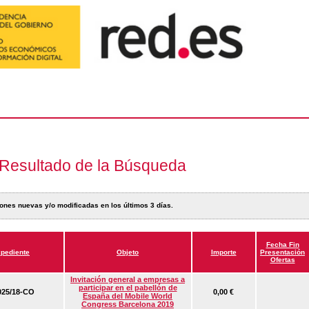
Resultado de la Búsqueda
ones nuevas y/o modificadas en los últimos 3 días.
Fecha Fin
pediente
Objeto
Importe
Presentación
Ofertas
Invitación general a empresas a
participar en el pabellón de
25/18-CO
0,00 €
España del Mobile World
Congress Barcelona 2019