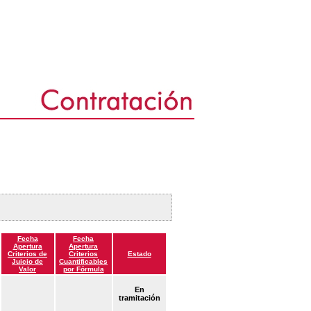
Fecha
Fecha
Apertura
Apertura
Criterios de
Criterios
Estado
Juicio de
Cuantificables
Valor
por Fórmula
En
tramitación