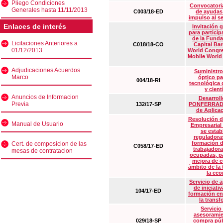
Pliego Condiciones
Convocatoria
Generales hasta 11/11/2013
C003/18-ED
de ayudas
impulso al s
Enlaces de interés
Invitación 
para particip
de la Funda
Licitaciones Anteriores a
C018/18-CO
Capital Ba
01/12/2013
World Congre
Mobile World
Adjudicaciones Acuerdos
Suministro
Marco
óptico pa
004/18-RI
tecnológica 
y cient
Anuncios de Informacion
Desarrollo
Previa
132/17-SP
PONFERRADA 
de Aplica
Resolución d
Manual de Usuario
Empresarial
se estab
reguladora
formación d
Cert. de composicion de las
C058/17-ED
trabajadora
mesas de contratacion
ocupadas, pa
mejora de c
ámbito de la
la eco
Servicio de 
de iniciati
104/17-ED
formación en
la transf
Servicio
asesoramie
029/18-SP
compra púb