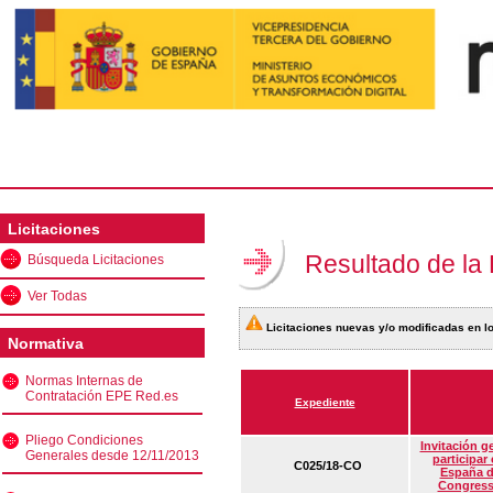
Licitaciones
Resultado de la
Búsqueda Licitaciones
Ver Todas
Licitaciones nuevas y/o modificadas en lo
Normativa
Normas Internas de
Contratación EPE Red.es
Expediente
Pliego Condiciones
Invitación g
Generales desde 12/11/2013
participar
C025/18-CO
España d
Congress