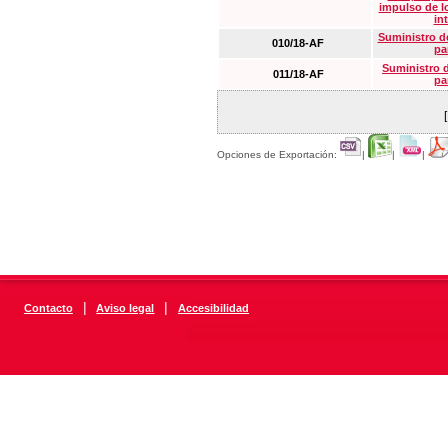
impulso de lo
in
Suministro de
010/18-AF
pa
Suministro 
011/18-AF
pa
Opciones de Exportación:
|
|
|
|
|
Contacto
Aviso legal
Accesibilidad