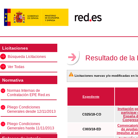
Licitaciones
Resultado de la
Búsqueda Licitaciones
Ver Todas
Licitaciones nuevas y/o modificadas en lo
Normativa
Normas Internas de
Contratación EPE Red.es
Expediente
Pliego Condiciones
Invitación g
Generales desde 12/11/2013
participar
C025/18-CO
España d
Congress
Pliego Condiciones
Convocatoria
Generales hasta 11/11/2013
C003/18-ED
de ayudas
impulso al s