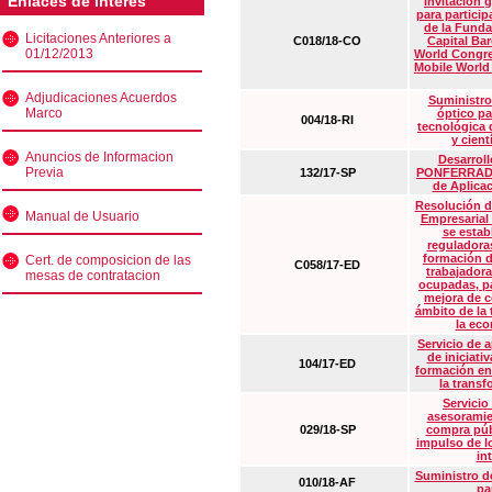
Enlaces de interés
Invitación 
para particip
de la Funda
Licitaciones Anteriores a
C018/18-CO
Capital Ba
01/12/2013
World Congre
Mobile World
Adjudicaciones Acuerdos
Suministro
Marco
óptico pa
004/18-RI
tecnológica 
y cient
Anuncios de Informacion
Desarrollo
Previa
132/17-SP
PONFERRADA 
de Aplica
Resolución d
Manual de Usuario
Empresarial
se estab
reguladora
formación d
Cert. de composicion de las
C058/17-ED
trabajadora
mesas de contratacion
ocupadas, pa
mejora de c
ámbito de la
la eco
Servicio de 
de iniciati
104/17-ED
formación en
la transf
Servicio
asesoramie
029/18-SP
compra púb
impulso de lo
in
Suministro de
010/18-AF
pa