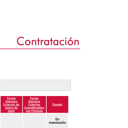
Fecha
Fecha
Apertura
Apertura
Criterios de
Criterios
Estado
Juicio de
Cuantificables
Valor
por Fórmula
En
tramitación