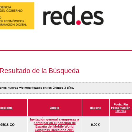
Resultado de la Búsqueda
ones nuevas y/o modificadas en los últimos 3 días.
Fecha Fin
pediente
Objeto
Importe
Presentación
Ofertas
Invitación general a empresas a
participar en el pabellón de
25/18-CO
0,00 €
España del Mobile World
Congress Barcelona 2019