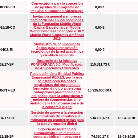
Convocatoria para la concesión
03/18-ED
de ayudas del programa de
0,00 €
impulso al sector del videojuego
Invitación general a empresas
para participar en los pabellones
de la Fundación Mobile World
18/18-CO
Capital Barcelona de: Mobile
0,00 €
World Congress Shanghái 2018 Y
Mobile World Congress Américas
2018
Suministro de equipamiento
óptico para la renovación
04/18-RI
0,00 €
tecnológica de la red académica
y científica española
Desarrollo de la Iniciativa
2/17-SP
PONFERRADA 3.0: Modificación
110.811,73 €
de Aplicaciones Existentes
Resolución de la Entidad Pública
Empresarial RED.ES, por la que
se establecen las bases
reguladoras del programa de
formación dirigido a personas
58/17-ED
10.925.000,00 €
trabajadoras prioritariamente
ocupadas, para la adquisición y
mejora de competencias en el
ámbito de la transformación y de
la economía digital
Servicio de apoyo a la ejecución
de iniciativas de impulso a la
4/17-ED
534.186,67 €
18-04-2018
formación en competencias para
la transformación digital
Servicio de asistencia y
asesoramiento en materia de
9/18-SP
compra pública innovadora e
74.380,17 €
28-03-2018