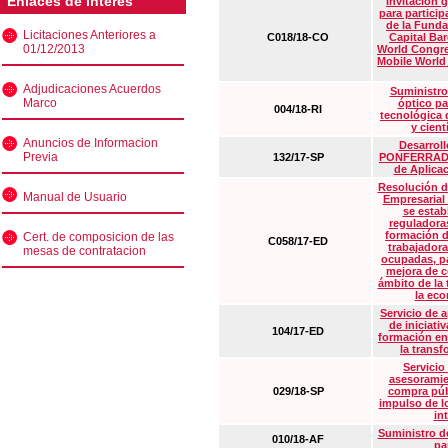
Enlaces de interés
Invitación 
para particip
de la Funda
Licitaciones Anteriores a
C018/18-CO
Capital Ba
01/12/2013
World Congre
Mobile World
Adjudicaciones Acuerdos
Suministro
Marco
óptico pa
004/18-RI
tecnológica 
y cient
Anuncios de Informacion
Desarrollo
Previa
132/17-SP
PONFERRADA 
de Aplica
Resolución d
Manual de Usuario
Empresarial
se estab
reguladora
formación d
Cert. de composicion de las
C058/17-ED
trabajadora
mesas de contratacion
ocupadas, pa
mejora de c
ámbito de la
la eco
Servicio de 
de iniciati
104/17-ED
formación en
la transf
Servicio
asesoramie
029/18-SP
compra púb
impulso de lo
in
Suministro de
010/18-AF
pa