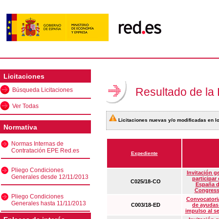
Licitaciones
Resultado de la
Búsqueda Licitaciones
Ver Todas
Licitaciones nuevas y/o modificadas en lo
Normativa
Normas Internas de
Contratación EPE Red.es
Expediente
Pliego Condiciones
Invitación g
Generales desde 12/11/2013
participar
C025/18-CO
España d
Congress
Pliego Condiciones
Convocatoria
Generales hasta 11/11/2013
C003/18-ED
de ayudas
impulso al s