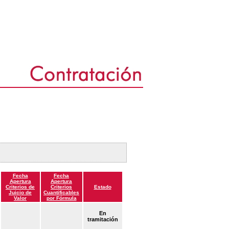
Fecha
Fecha
Apertura
Apertura
Criterios de
Criterios
Estado
Juicio de
Cuantificables
Valor
por Fórmula
En
tramitación