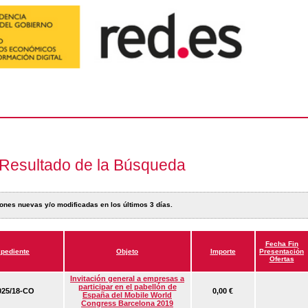
Resultado de la Búsqueda
ones nuevas y/o modificadas en los últimos 3 días.
Fecha Fin
pediente
Objeto
Importe
Presentación
Ofertas
Invitación general a empresas a
participar en el pabellón de
25/18-CO
0,00 €
España del Mobile World
Congress Barcelona 2019