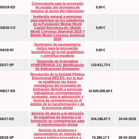
Convocatoria para la concesión
03/18-ED
de ayudas del programa de
0,00 €
impulso al sector del videojuego
Invitación general a empresas
para participar en los pabellones
de la Fundación Mobile World
18/18-CO
Capital Barcelona de: Mobile
0,00 €
World Congress Shanghái 2018 Y
Mobile World Congress Américas
2018
Suministro de equipamiento
óptico para la renovación
04/18-RI
0,00 €
tecnológica de la red académica
y científica española
Desarrollo de la Iniciativa
2/17-SP
PONFERRADA 3.0: Modificación
110.811,73 €
de Aplicaciones Existentes
Resolución de la Entidad Pública
Empresarial RED.ES, por la que
se establecen las bases
reguladoras del programa de
formación dirigido a personas
58/17-ED
10.925.000,00 €
trabajadoras prioritariamente
ocupadas, para la adquisición y
mejora de competencias en el
ámbito de la transformación y de
la economía digital
Servicio de apoyo a la ejecución
de iniciativas de impulso a la
4/17-ED
534.186,67 €
18-04-2018
formación en competencias para
la transformación digital
Servicio de asistencia y
asesoramiento en materia de
9/18-SP
compra pública innovadora e
74.380,17 €
28-03-2018