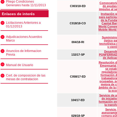
Pliego Condiciones
Convocatoria
Generales hasta 11/11/2013
C003/18-ED
de ayudas
impulso al s
Enlaces de interés
Invitación 
para particip
de la Funda
Licitaciones Anteriores a
C018/18-CO
Capital Ba
01/12/2013
World Congre
Mobile World
Adjudicaciones Acuerdos
Suministro
Marco
óptico pa
004/18-RI
tecnológica 
y cient
Anuncios de Informacion
Desarrollo
Previa
132/17-SP
PONFERRADA 
de Aplica
Resolución d
Manual de Usuario
Empresarial
se estab
reguladora
formación d
Cert. de composicion de las
C058/17-ED
trabajadora
mesas de contratacion
ocupadas, pa
mejora de c
ámbito de la
la eco
Servicio de 
de iniciati
104/17-ED
formación en
la transf
Servicio
asesoramie
029/18-SP
compra púb