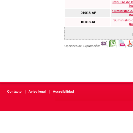
impulso de lo
in
Suministro de
010/18-AF
pa
Suministro 
011/18-AF
pa
Opciones de Exportación:
|
|
|
|
|
Contacto
Aviso legal
Accesibilidad