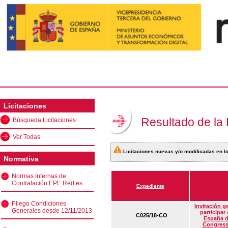
Licitaciones
Resultado de la
Búsqueda Licitaciones
Ver Todas
Licitaciones nuevas y/o modificadas en lo
Normativa
Normas Internas de
Contratación EPE Red.es
Expediente
Pliego Condiciones
Invitación g
Generales desde 12/11/2013
participar
C025/18-CO
España d
Congress