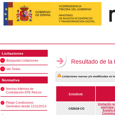
Licitaciones
Resultado de la
Búsqueda Licitaciones
Ver Todas
Licitaciones nuevas y/o modificadas en lo
Normativa
Normas Internas de
Contratación EPE Red.es
Expediente
Pliego Condiciones
Invitación g
Generales desde 12/11/2013
participar
C025/18-CO
España d
Congress