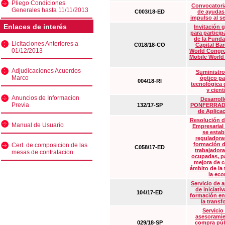
Pliego Condiciones
Convocatoria
Generales hasta 11/11/2013
C003/18-ED
de ayudas
impulso al s
Enlaces de interés
Invitación 
para particip
de la Funda
Licitaciones Anteriores a
C018/18-CO
Capital Ba
01/12/2013
World Congre
Mobile World
Adjudicaciones Acuerdos
Suministro
Marco
óptico pa
004/18-RI
tecnológica 
y cient
Anuncios de Informacion
Desarrollo
Previa
132/17-SP
PONFERRADA 
de Aplica
Resolución d
Manual de Usuario
Empresarial
se estab
reguladora
formación d
Cert. de composicion de las
C058/17-ED
trabajadora
mesas de contratacion
ocupadas, pa
mejora de c
ámbito de la
la eco
Servicio de 
de iniciati
104/17-ED
formación en
la transf
Servicio
asesoramie
029/18-SP
compra púb