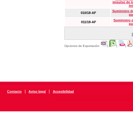
impulso de lo
in
Suministro de
010/18-AF
pa
Suministro 
011/18-AF
pa
Opciones de Exportación:
|
|
|
|
|
Contacto
Aviso legal
Accesibilidad