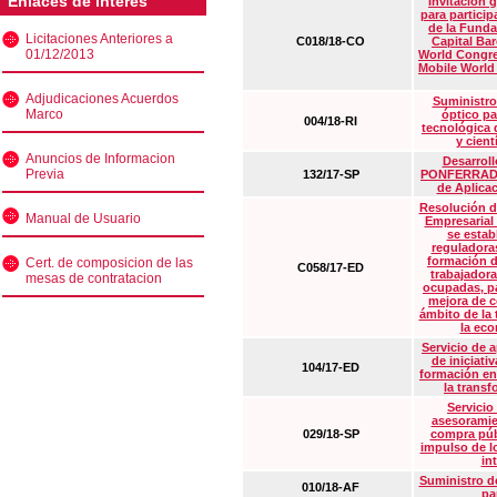
Enlaces de interés
Invitación 
para particip
de la Funda
Licitaciones Anteriores a
C018/18-CO
Capital Ba
01/12/2013
World Congre
Mobile World
Adjudicaciones Acuerdos
Suministro
Marco
óptico pa
004/18-RI
tecnológica 
y cient
Anuncios de Informacion
Desarrollo
Previa
132/17-SP
PONFERRADA 
de Aplica
Resolución d
Manual de Usuario
Empresarial
se estab
reguladora
formación d
Cert. de composicion de las
C058/17-ED
trabajadora
mesas de contratacion
ocupadas, pa
mejora de c
ámbito de la
la eco
Servicio de 
de iniciati
104/17-ED
formación en
la transf
Servicio
asesoramie
029/18-SP
compra púb
impulso de lo
in
Suministro de
010/18-AF
pa