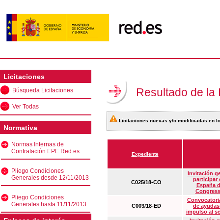
Licitaciones
Resultado de la
Búsqueda Licitaciones
Ver Todas
Licitaciones nuevas y/o modificadas en lo
Normativa
Normas Internas de
Contratación EPE Red.es
Expediente
Pliego Condiciones
Invitación g
Generales desde 12/11/2013
participar
C025/18-CO
España d
Congress
Pliego Condiciones
Convocatoria
Generales hasta 11/11/2013
C003/18-ED
de ayudas
impulso al s