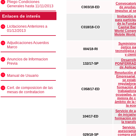
Pliego Condiciones
Convocatoria
Generales hasta 11/11/2013
C003/18-ED
de ayudas
impulso al s
Enlaces de interés
Invitación 
para particip
de la Funda
Licitaciones Anteriores a
C018/18-CO
Capital Ba
01/12/2013
World Congre
Mobile World
Adjudicaciones Acuerdos
Suministro
Marco
óptico pa
004/18-RI
tecnológica 
y cient
Anuncios de Informacion
Desarrollo
Previa
132/17-SP
PONFERRADA 
de Aplica
Resolución d
Manual de Usuario
Empresarial
se estab
reguladora
formación d
Cert. de composicion de las
C058/17-ED
trabajadora
mesas de contratacion
ocupadas, pa
mejora de c
ámbito de la
la eco
Servicio de 
de iniciati
104/17-ED
formación en
la transf
Servicio
asesoramie
029/18-SP
compra púb