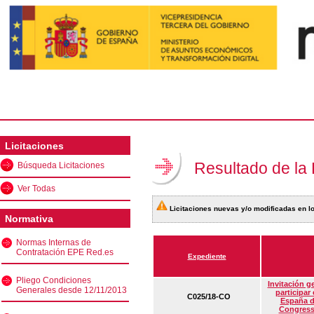
Licitaciones
Resultado de la
Búsqueda Licitaciones
Ver Todas
Licitaciones nuevas y/o modificadas en lo
Normativa
Normas Internas de
Contratación EPE Red.es
Expediente
Pliego Condiciones
Invitación g
Generales desde 12/11/2013
participar
C025/18-CO
España d
Congress