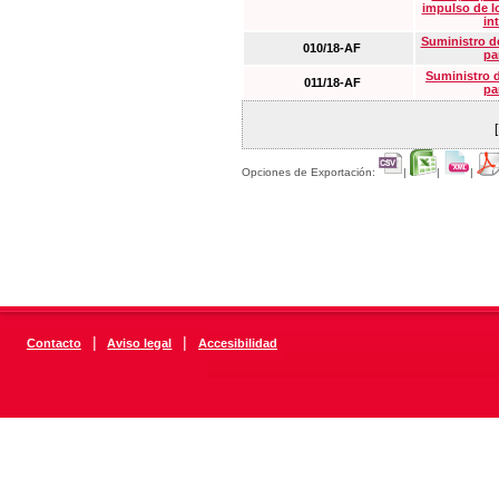
impulso de lo
in
Suministro de
010/18-AF
pa
Suministro 
011/18-AF
pa
Opciones de Exportación:
|
|
|
|
|
Contacto
Aviso legal
Accesibilidad