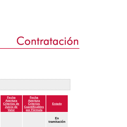
Fecha
Fecha
Apertura
Apertura
Criterios de
Criterios
Estado
Juicio de
Cuantificables
Valor
por Fórmula
En
tramitación