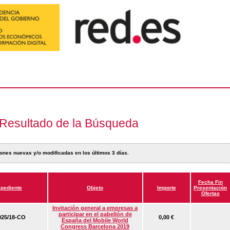
Resultado de la Búsqueda
ones nuevas y/o modificadas en los últimos 3 días.
Fecha Fin
pediente
Objeto
Importe
Presentación
Ofertas
Invitación general a empresas a
participar en el pabellón de
25/18-CO
0,00 €
España del Mobile World
Congress Barcelona 2019