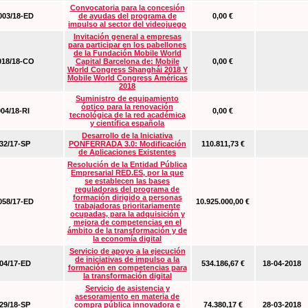
Convocatoria para la concesión
03/18-ED
de ayudas del programa de
0,00 €
impulso al sector del videojuego
Invitación general a empresas
para participar en los pabellones
de la Fundación Mobile World
18/18-CO
Capital Barcelona de: Mobile
0,00 €
World Congress Shanghái 2018 Y
Mobile World Congress Américas
2018
Suministro de equipamiento
óptico para la renovación
04/18-RI
0,00 €
tecnológica de la red académica
y científica española
Desarrollo de la Iniciativa
2/17-SP
PONFERRADA 3.0: Modificación
110.811,73 €
de Aplicaciones Existentes
Resolución de la Entidad Pública
Empresarial RED.ES, por la que
se establecen las bases
reguladoras del programa de
formación dirigido a personas
58/17-ED
10.925.000,00 €
trabajadoras prioritariamente
ocupadas, para la adquisición y
mejora de competencias en el
ámbito de la transformación y de
la economía digital
Servicio de apoyo a la ejecución
de iniciativas de impulso a la
4/17-ED
534.186,67 €
18-04-2018
formación en competencias para
la transformación digital
Servicio de asistencia y
asesoramiento en materia de
9/18-SP
compra pública innovadora e
74.380,17 €
28-03-2018