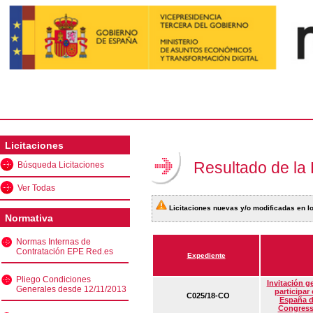
Licitaciones
Resultado de la
Búsqueda Licitaciones
Ver Todas
Licitaciones nuevas y/o modificadas en lo
Normativa
Normas Internas de
Contratación EPE Red.es
Expediente
Pliego Condiciones
Invitación g
Generales desde 12/11/2013
participar
C025/18-CO
España d
Congress