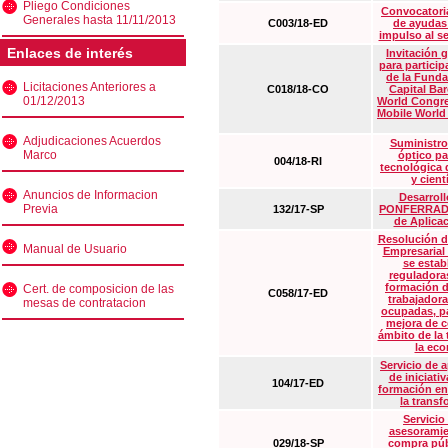
Pliego Condiciones
Convocatoria
Generales hasta 11/11/2013
C003/18-ED
de ayudas
impulso al s
Enlaces de interés
Invitación 
para particip
de la Funda
Licitaciones Anteriores a
C018/18-CO
Capital Ba
01/12/2013
World Congre
Mobile World
Adjudicaciones Acuerdos
Suministro
Marco
óptico pa
004/18-RI
tecnológica 
y cient
Anuncios de Informacion
Desarrollo
Previa
132/17-SP
PONFERRADA 
de Aplica
Resolución d
Manual de Usuario
Empresarial
se estab
reguladora
formación d
Cert. de composicion de las
C058/17-ED
trabajadora
mesas de contratacion
ocupadas, pa
mejora de c
ámbito de la
la eco
Servicio de 
de iniciati
104/17-ED
formación en
la transf
Servicio
asesoramie
029/18-SP
compra púb