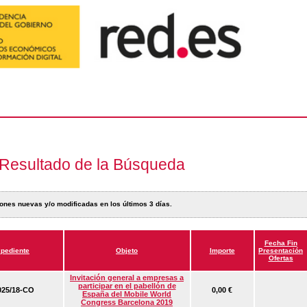
Resultado de la Búsqueda
ones nuevas y/o modificadas en los últimos 3 días.
Fecha Fin
pediente
Objeto
Importe
Presentación
Ofertas
Invitación general a empresas a
participar en el pabellón de
25/18-CO
0,00 €
España del Mobile World
Congress Barcelona 2019