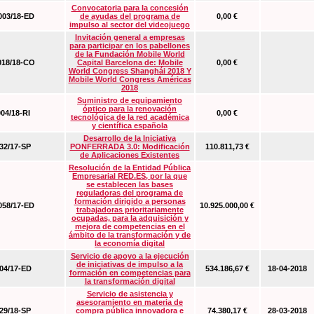
Convocatoria para la concesión
03/18-ED
de ayudas del programa de
0,00 €
impulso al sector del videojuego
Invitación general a empresas
para participar en los pabellones
de la Fundación Mobile World
18/18-CO
Capital Barcelona de: Mobile
0,00 €
World Congress Shanghái 2018 Y
Mobile World Congress Américas
2018
Suministro de equipamiento
óptico para la renovación
04/18-RI
0,00 €
tecnológica de la red académica
y científica española
Desarrollo de la Iniciativa
2/17-SP
PONFERRADA 3.0: Modificación
110.811,73 €
de Aplicaciones Existentes
Resolución de la Entidad Pública
Empresarial RED.ES, por la que
se establecen las bases
reguladoras del programa de
formación dirigido a personas
58/17-ED
10.925.000,00 €
trabajadoras prioritariamente
ocupadas, para la adquisición y
mejora de competencias en el
ámbito de la transformación y de
la economía digital
Servicio de apoyo a la ejecución
de iniciativas de impulso a la
4/17-ED
534.186,67 €
18-04-2018
formación en competencias para
la transformación digital
Servicio de asistencia y
asesoramiento en materia de
9/18-SP
compra pública innovadora e
74.380,17 €
28-03-2018