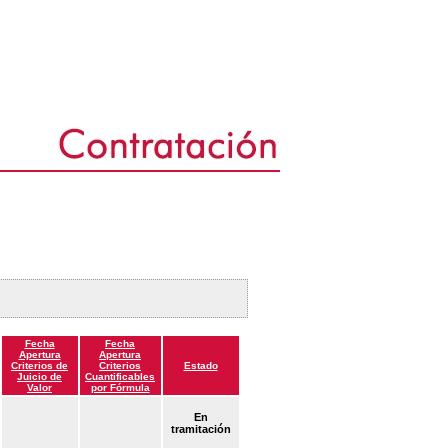
Fecha
Fecha
Apertura
Apertura
Criterios de
Criterios
Estado
Juicio de
Cuantificables
Valor
por Fórmula
En
tramitación