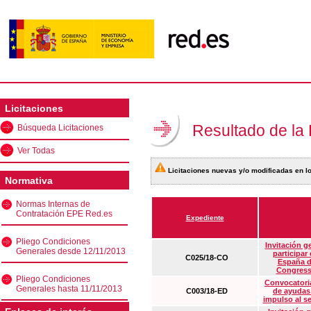
Licitaciones
Resultado de la
Búsqueda Licitaciones
Ver Todas
Licitaciones nuevas y/o modificadas en lo
Normativa
Normas Internas de
Contratación EPE Red.es
Expediente
Pliego Condiciones
Invitación g
Generales desde 12/11/2013
participar
C025/18-CO
España d
Congress
Pliego Condiciones
Convocatoria
Generales hasta 11/11/2013
C003/18-ED
de ayudas
impulso al s