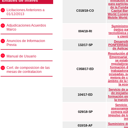
Enlaces de interés
Invitación 
para particip
de la Funda
Licitaciones Anteriores a
C018/18-CO
Capital Ba
01/12/2013
World Congre
Mobile World
Adjudicaciones Acuerdos
Suministro
Marco
óptico pa
004/18-RI
tecnológica 
y cient
Anuncios de Informacion
Desarrollo
Previa
132/17-SP
PONFERRADA 
de Aplica
Resolución d
Manual de Usuario
Empresarial
se estab
reguladora
formación d
Cert. de composicion de las
C058/17-ED
trabajadora
mesas de contratacion
ocupadas, pa
mejora de c
ámbito de la
la eco
Servicio de 
de iniciati
104/17-ED
formación en
la transf
Servicio
asesoramie
029/18-SP
compra púb
impulso de lo
in
Suministro de
010/18-AF
pa