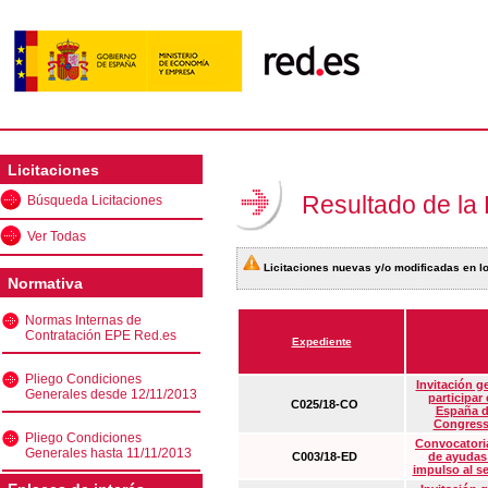
Licitaciones
Resultado de la
Búsqueda Licitaciones
Ver Todas
Licitaciones nuevas y/o modificadas en lo
Normativa
Normas Internas de
Contratación EPE Red.es
Expediente
Pliego Condiciones
Invitación g
Generales desde 12/11/2013
participar
C025/18-CO
España d
Congress
Pliego Condiciones
Convocatoria
Generales hasta 11/11/2013
C003/18-ED
de ayudas
impulso al s