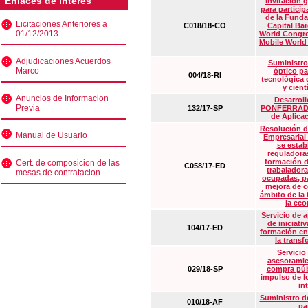
Enlaces de interés
Invitación 
para particip
de la Funda
Licitaciones Anteriores a
C018/18-CO
Capital Ba
01/12/2013
World Congre
Mobile World
Adjudicaciones Acuerdos
Suministro
Marco
óptico pa
004/18-RI
tecnológica 
y cient
Anuncios de Informacion
Desarrollo
Previa
132/17-SP
PONFERRADA 
de Aplica
Resolución d
Manual de Usuario
Empresarial
se estab
reguladora
formación d
Cert. de composicion de las
C058/17-ED
trabajadora
mesas de contratacion
ocupadas, pa
mejora de c
ámbito de la
la eco
Servicio de 
de iniciati
104/17-ED
formación en
la transf
Servicio
asesoramie
029/18-SP
compra púb
impulso de lo
in
Suministro de
010/18-AF
pa