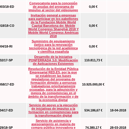
Convocatoria para la concesión
03/18-ED
de ayudas del programa de
0,00 €
impulso al sector del videojuego
Invitación general a empresas
para participar en los pabellones
de la Fundación Mobile World
18/18-CO
Capital Barcelona de: Mobile
0,00 €
World Congress Shanghái 2018 Y
Mobile World Congress Américas
2018
Suministro de equipamiento
óptico para la renovación
04/18-RI
0,00 €
tecnológica de la red académica
y científica española
Desarrollo de la Iniciativa
2/17-SP
PONFERRADA 3.0: Modificación
110.811,73 €
de Aplicaciones Existentes
Resolución de la Entidad Pública
Empresarial RED.ES, por la que
se establecen las bases
reguladoras del programa de
formación dirigido a personas
58/17-ED
10.925.000,00 €
trabajadoras prioritariamente
ocupadas, para la adquisición y
mejora de competencias en el
ámbito de la transformación y de
la economía digital
Servicio de apoyo a la ejecución
de iniciativas de impulso a la
4/17-ED
534.186,67 €
18-04-2018
formación en competencias para
la transformación digital
Servicio de asistencia y
asesoramiento en materia de
9/18-SP
compra pública innovadora e
74.380,17 €
28-03-2018