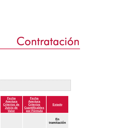
Fecha
Fecha
Apertura
Apertura
Criterios de
Criterios
Estado
Juicio de
Cuantificables
Valor
por Fórmula
En
tramitación