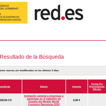
Resultado de la Búsqueda
ones nuevas y/o modificadas en los últimos 3 días.
Fecha Fin
pediente
Objeto
Importe
Presentación
Ofertas
Invitación general a empresas a
participar en el pabellón de
25/18-CO
0,00 €
España del Mobile World
Congress Barcelona 2019