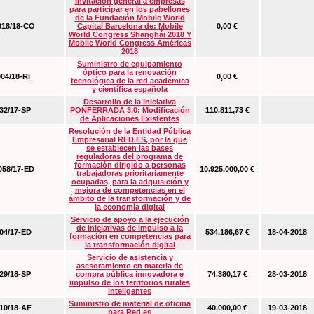
Invitación general a empresas
para participar en los pabellones
de la Fundación Mobile World
18/18-CO
Capital Barcelona de: Mobile
0,00 €
World Congress Shanghái 2018 Y
Mobile World Congress Américas
2018
Suministro de equipamiento
óptico para la renovación
04/18-RI
0,00 €
tecnológica de la red académica
y científica española
Desarrollo de la Iniciativa
2/17-SP
PONFERRADA 3.0: Modificación
110.811,73 €
de Aplicaciones Existentes
Resolución de la Entidad Pública
Empresarial RED.ES, por la que
se establecen las bases
reguladoras del programa de
formación dirigido a personas
58/17-ED
10.925.000,00 €
trabajadoras prioritariamente
ocupadas, para la adquisición y
mejora de competencias en el
ámbito de la transformación y de
la economía digital
Servicio de apoyo a la ejecución
de iniciativas de impulso a la
4/17-ED
534.186,67 €
18-04-2018
formación en competencias para
la transformación digital
Servicio de asistencia y
asesoramiento en materia de
9/18-SP
compra pública innovadora e
74.380,17 €
28-03-2018
impulso de los territorios rurales
inteligentes
Suministro de material de oficina
0/18-AF
40.000,00 €
19-03-2018
para Red.es