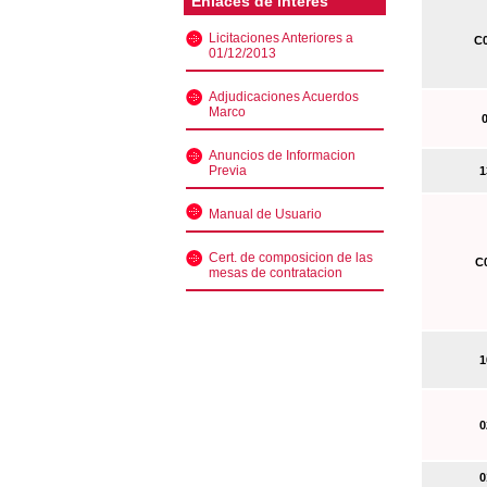
Enlaces de interés
Licitaciones Anteriores a
C0
01/12/2013
Adjudicaciones Acuerdos
Marco
0
Anuncios de Informacion
Previa
13
Manual de Usuario
Cert. de composicion de las
C0
mesas de contratacion
10
02
01