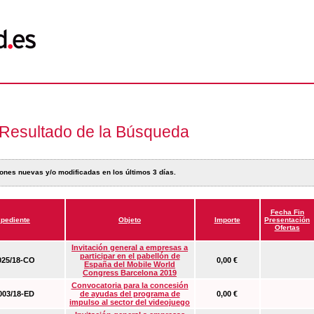
Resultado de la Búsqueda
ones nuevas y/o modificadas en los últimos 3 días.
Fecha Fin
pediente
Objeto
Importe
Presentación
Ofertas
Invitación general a empresas a
participar en el pabellón de
25/18-CO
0,00 €
España del Mobile World
Congress Barcelona 2019
Convocatoria para la concesión
03/18-ED
de ayudas del programa de
0,00 €
impulso al sector del videojuego