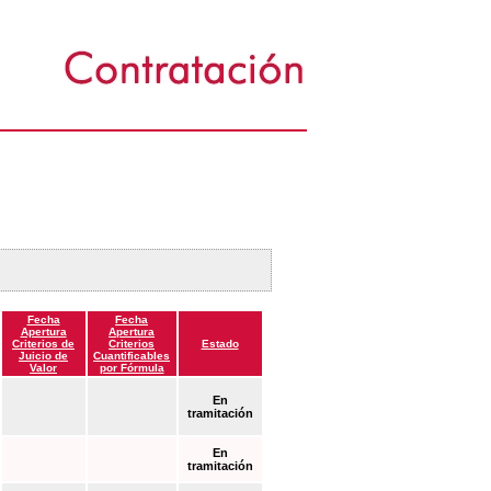
Fecha
Fecha
Apertura
Apertura
Criterios de
Criterios
Estado
Juicio de
Cuantificables
Valor
por Fórmula
En
tramitación
En
tramitación