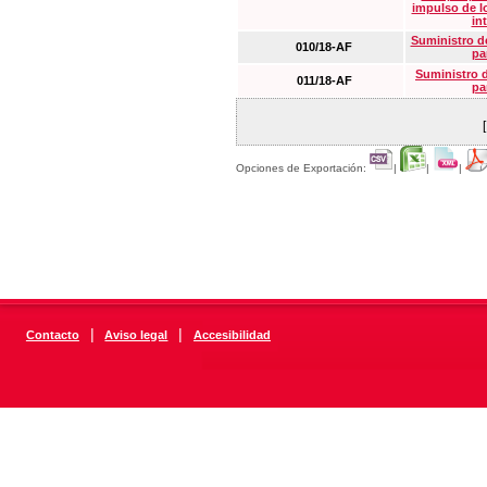
impulso de lo
in
Suministro de
010/18-AF
pa
Suministro 
011/18-AF
pa
Opciones de Exportación:
|
|
|
|
|
Contacto
Aviso legal
Accesibilidad