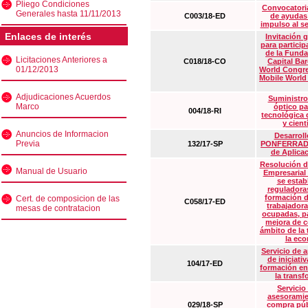
Pliego Condiciones
Convocatoria
Generales hasta 11/11/2013
C003/18-ED
de ayudas
impulso al s
Enlaces de interés
Invitación 
para particip
de la Funda
Licitaciones Anteriores a
C018/18-CO
Capital Ba
01/12/2013
World Congre
Mobile World
Adjudicaciones Acuerdos
Suministro
Marco
óptico pa
004/18-RI
tecnológica 
y cient
Anuncios de Informacion
Desarrollo
Previa
132/17-SP
PONFERRADA 
de Aplica
Resolución d
Manual de Usuario
Empresarial
se estab
reguladora
formación d
Cert. de composicion de las
C058/17-ED
trabajadora
mesas de contratacion
ocupadas, pa
mejora de c
ámbito de la
la eco
Servicio de 
de iniciati
104/17-ED
formación en
la transf
Servicio
asesoramie
029/18-SP
compra púb