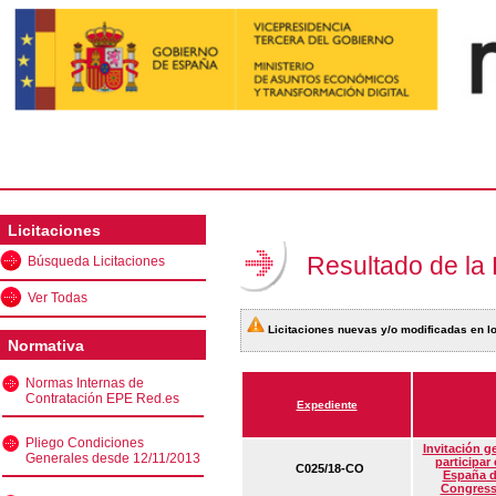
Licitaciones
Resultado de la
Búsqueda Licitaciones
Ver Todas
Licitaciones nuevas y/o modificadas en lo
Normativa
Normas Internas de
Contratación EPE Red.es
Expediente
Pliego Condiciones
Invitación g
Generales desde 12/11/2013
participar
C025/18-CO
España d
Congress