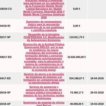
Invitación general a empresas
para participar en los pabellones
de la Fundación Mobile World
18/18-CO
Capital Barcelona de: Mobile
0,00 €
World Congress Shanghái 2018 Y
Mobile World Congress Américas
2018
Suministro de equipamiento
óptico para la renovación
04/18-RI
0,00 €
tecnológica de la red académica
y científica española
Desarrollo de la Iniciativa
2/17-SP
PONFERRADA 3.0: Modificación
110.811,73 €
de Aplicaciones Existentes
Resolución de la Entidad Pública
Empresarial RED.ES, por la que
se establecen las bases
reguladoras del programa de
formación dirigido a personas
58/17-ED
10.925.000,00 €
trabajadoras prioritariamente
ocupadas, para la adquisición y
mejora de competencias en el
ámbito de la transformación y de
la economía digital
Servicio de apoyo a la ejecución
de iniciativas de impulso a la
4/17-ED
534.186,67 €
18-04-2018
formación en competencias para
la transformación digital
Servicio de asistencia y
asesoramiento en materia de
9/18-SP
compra pública innovadora e
74.380,17 €
28-03-2018
impulso de los territorios rurales
inteligentes
Suministro de material de oficina
0/18-AF
40.000,00 €
19-03-2018
para Red.es