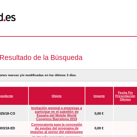
Resultado de la Búsqueda
ones nuevas y/o modificadas en los últimos 3 días.
Fecha Fin
pediente
Objeto
Importe
Presentación
Ofertas
Invitación general a empresas a
participar en el pabellón de
25/18-CO
0,00 €
España del Mobile World
Congress Barcelona 2019
Convocatoria para la concesión
03/18-ED
de ayudas del programa de
0,00 €
impulso al sector del videojuego