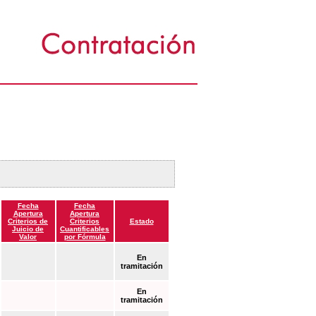
Fecha
Fecha
Apertura
Apertura
Criterios de
Criterios
Estado
Juicio de
Cuantificables
Valor
por Fórmula
En
tramitación
En
tramitación