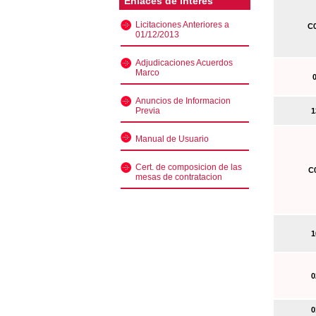
Enlaces de interés
Licitaciones Anteriores a
C0
01/12/2013
Adjudicaciones Acuerdos
Marco
0
Anuncios de Informacion
Previa
13
Manual de Usuario
Cert. de composicion de las
C0
mesas de contratacion
10
02
01