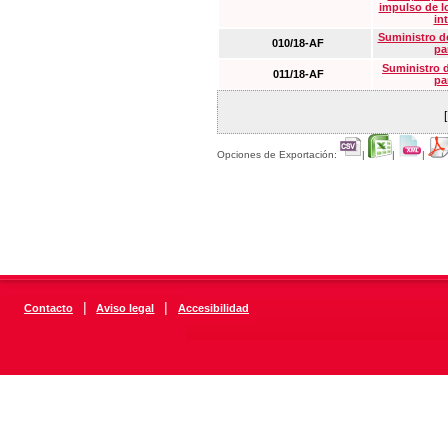
impulso de lo
in
Suministro de
010/18-AF
pa
Suministro 
011/18-AF
pa
Opciones de Exportación:
|
|
|
|
|
Contacto
Aviso legal
Accesibilidad