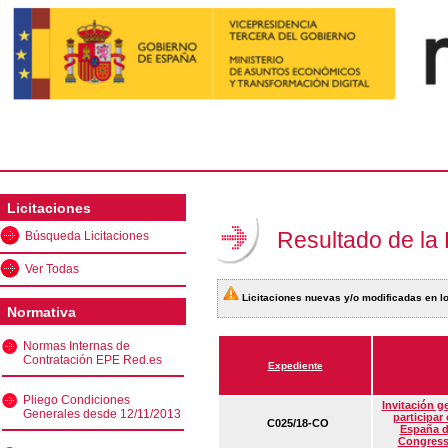
Licitaciones
Resultado de la
Búsqueda Licitaciones
Ver Todas
Licitaciones nuevas y/o modificadas en lo
Normativa
Normas Internas de
Contratación EPE Red.es
Expediente
Pliego Condiciones
Invitación g
Generales desde 12/11/2013
participar
C025/18-CO
España d
Congress