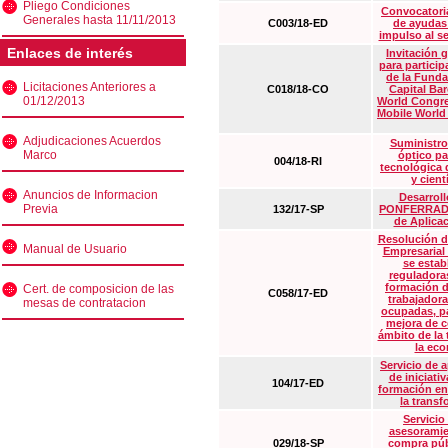
Pliego Condiciones
Convocatoria
Generales hasta 11/11/2013
C003/18-ED
de ayudas
impulso al s
Enlaces de interés
Invitación 
para particip
de la Funda
Licitaciones Anteriores a
C018/18-CO
Capital Ba
01/12/2013
World Congre
Mobile World
Adjudicaciones Acuerdos
Suministro
Marco
óptico pa
004/18-RI
tecnológica 
y cient
Anuncios de Informacion
Desarrollo
Previa
132/17-SP
PONFERRADA 
de Aplica
Resolución d
Manual de Usuario
Empresarial
se estab
reguladora
formación d
Cert. de composicion de las
C058/17-ED
trabajadora
mesas de contratacion
ocupadas, pa
mejora de c
ámbito de la
la eco
Servicio de 
de iniciati
104/17-ED
formación en
la transf
Servicio
asesoramie
029/18-SP
compra púb