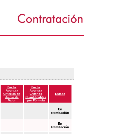
Fecha
Fecha
Apertura
Apertura
Criterios de
Criterios
Estado
Juicio de
Cuantificables
Valor
por Fórmula
En
tramitación
En
tramitación