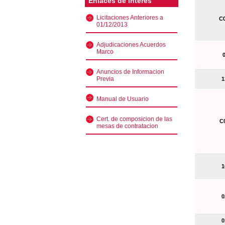
Enlaces de interés
Licitaciones Anteriores a
C0
01/12/2013
Adjudicaciones Acuerdos
Marco
0
Anuncios de Informacion
Previa
13
Manual de Usuario
Cert. de composicion de las
C0
mesas de contratacion
10
02
01