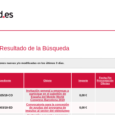
Resultado de la Búsqueda
ones nuevas y/o modificadas en los últimos 3 días.
Fecha Fin
pediente
Objeto
Importe
Presentación
Ofertas
Invitación general a empresas a
participar en el pabellón de
25/18-CO
0,00 €
España del Mobile World
Congress Barcelona 2019
Convocatoria para la concesión
03/18-ED
de ayudas del programa de
0,00 €
impulso al sector del videojuego