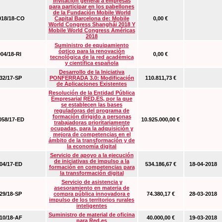
Invitación general a empresas
para participar en los pabellones
de la Fundación Mobile World
18/18-CO
Capital Barcelona de: Mobile
0,00 €
World Congress Shanghái 2018 Y
Mobile World Congress Américas
2018
Suministro de equipamiento
óptico para la renovación
04/18-RI
0,00 €
tecnológica de la red académica
y científica española
Desarrollo de la Iniciativa
2/17-SP
PONFERRADA 3.0: Modificación
110.811,73 €
de Aplicaciones Existentes
Resolución de la Entidad Pública
Empresarial RED.ES, por la que
se establecen las bases
reguladoras del programa de
formación dirigido a personas
58/17-ED
10.925.000,00 €
trabajadoras prioritariamente
ocupadas, para la adquisición y
mejora de competencias en el
ámbito de la transformación y de
la economía digital
Servicio de apoyo a la ejecución
de iniciativas de impulso a la
4/17-ED
534.186,67 €
18-04-2018
formación en competencias para
la transformación digital
Servicio de asistencia y
asesoramiento en materia de
9/18-SP
compra pública innovadora e
74.380,17 €
28-03-2018
impulso de los territorios rurales
inteligentes
Suministro de material de oficina
0/18-AF
40.000,00 €
19-03-2018
para Red.es