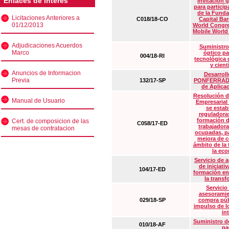
Enlaces de interés
Invitación 
para particip
de la Funda
Licitaciones Anteriores a
C018/18-CO
Capital Ba
01/12/2013
World Congre
Mobile World
Adjudicaciones Acuerdos
Suministro
Marco
óptico pa
004/18-RI
tecnológica 
y cient
Anuncios de Informacion
Desarrollo
Previa
132/17-SP
PONFERRADA 
de Aplica
Resolución d
Manual de Usuario
Empresarial
se estab
reguladora
formación d
Cert. de composicion de las
C058/17-ED
trabajadora
mesas de contratacion
ocupadas, pa
mejora de c
ámbito de la
la eco
Servicio de 
de iniciati
104/17-ED
formación en
la transf
Servicio
asesoramie
029/18-SP
compra púb
impulso de lo
in
Suministro de
010/18-AF
pa