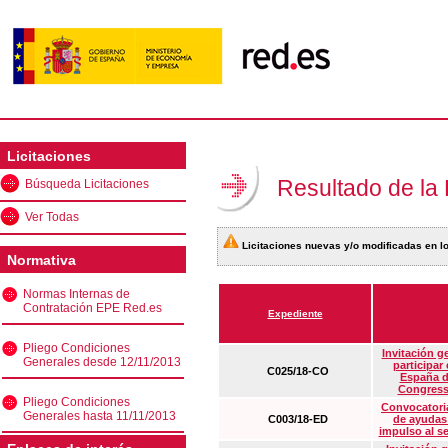
Licitaciones
Resultado de la
Búsqueda Licitaciones
Ver Todas
Licitaciones nuevas y/o modificadas en lo
Normativa
Normas Internas de
Contratación EPE Red.es
Expediente
Pliego Condiciones
Invitación g
Generales desde 12/11/2013
participar
C025/18-CO
España d
Congress
Pliego Condiciones
Convocatoria
Generales hasta 11/11/2013
C003/18-ED
de ayudas
impulso al s