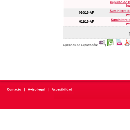
impulso de lo
in
Suministro de
010/18-AF
pa
Suministro 
011/18-AF
pa
Opciones de Exportación:
|
|
|
|
|
Contacto
Aviso legal
Accesibilidad