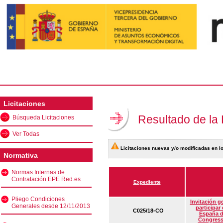
Licitaciones
Resultado de la
Búsqueda Licitaciones
Ver Todas
Licitaciones nuevas y/o modificadas en lo
Normativa
Normas Internas de
Contratación EPE Red.es
Expediente
Pliego Condiciones
Invitación g
Generales desde 12/11/2013
participar
C025/18-CO
España d
Congress