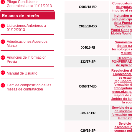
Pliego Condiciones
Convocatoria
Generales hasta 11/11/2013
C003/18-ED
de ayudas
impulso al s
Enlaces de interés
Invitación 
para particip
de la Funda
Licitaciones Anteriores a
C018/18-CO
Capital Ba
01/12/2013
World Congre
Mobile World
Adjudicaciones Acuerdos
Suministro
Marco
óptico pa
004/18-RI
tecnológica 
y cient
Anuncios de Informacion
Desarrollo
Previa
132/17-SP
PONFERRADA 
de Aplica
Resolución d
Manual de Usuario
Empresarial
se estab
reguladora
formación d
Cert. de composicion de las
C058/17-ED
trabajadora
mesas de contratacion
ocupadas, pa
mejora de c
ámbito de la
la eco
Servicio de 
de iniciati
104/17-ED
formación en
la transf
Servicio
asesoramie
029/18-SP
compra púb