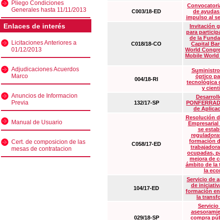
Pliego Condiciones
Convocatoria
Generales hasta 11/11/2013
C003/18-ED
de ayudas
impulso al s
Enlaces de interés
Invitación 
para particip
de la Funda
Licitaciones Anteriores a
C018/18-CO
Capital Ba
01/12/2013
World Congre
Mobile World
Adjudicaciones Acuerdos
Suministro
Marco
óptico pa
004/18-RI
tecnológica 
y cient
Anuncios de Informacion
Desarrollo
Previa
132/17-SP
PONFERRADA 
de Aplica
Resolución d
Manual de Usuario
Empresarial
se estab
reguladora
formación d
Cert. de composicion de las
C058/17-ED
trabajadora
mesas de contratacion
ocupadas, pa
mejora de c
ámbito de la
la eco
Servicio de 
de iniciati
104/17-ED
formación en
la transf
Servicio
asesoramie
029/18-SP
compra púb