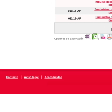
impulso de lo
in
Suministro de
010/18-AF
pa
Suministro 
011/18-AF
pa
Opciones de Exportación:
|
|
|
|
|
Contacto
Aviso legal
Accesibilidad