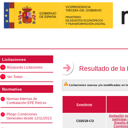
Licitaciones
Resultado de la
Búsqueda Licitaciones
Ver Todas
Licitaciones nuevas y/o modificadas en lo
Normativa
Normas Internas de
Contratación EPE Red.es
Expediente
Pliego Condiciones
Invitación g
Generales desde 12/11/2013
participar
C025/18-CO
España d
Congress